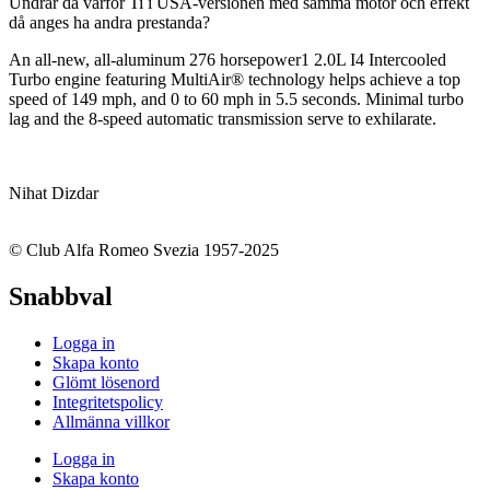
Undrar då varför Ti i USA-versionen med samma motor och effekt
då anges ha andra prestanda?
An all-new, all-aluminum 276 horsepower1 2.0L I4 Intercooled
Turbo engine featuring MultiAir® technology helps achieve a top
speed of 149 mph, and 0 to 60 mph in 5.5 seconds. Minimal turbo
lag and the 8-speed automatic transmission serve to exhilarate.
Nihat Dizdar
© Club Alfa Romeo Svezia 1957-2025
Snabbval
Logga in
Skapa konto
Glömt lösenord
Integritetspolicy
Allmänna villkor
Logga in
Skapa konto