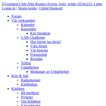
Logga in
|
Skapa konto
|
Glömt lösenord
Forum
Vår verksamhet
Kalender
Banmöten
Kör försäkrat
CAR Challenge
Hur börjar jag tävla?
Våra förare
Vår historia
Förarportal
Resultat
Träffar
Utmärkelser
Mottagare av Utmärkelser
Köp & Sälj
Radannonser
Klubbshop
Klubben
Bli medlem!
Nyheter
Om Klubben
Klöverbladet