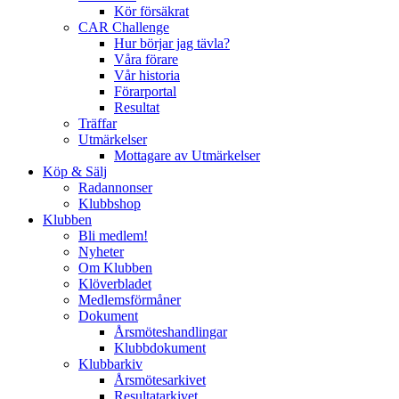
Kör försäkrat
CAR Challenge
Hur börjar jag tävla?
Våra förare
Vår historia
Förarportal
Resultat
Träffar
Utmärkelser
Mottagare av Utmärkelser
Köp & Sälj
Radannonser
Klubbshop
Klubben
Bli medlem!
Nyheter
Om Klubben
Klöverbladet
Medlemsförmåner
Dokument
Årsmöteshandlingar
Klubbdokument
Klubbarkiv
Årsmötesarkivet
Resultatarkivet