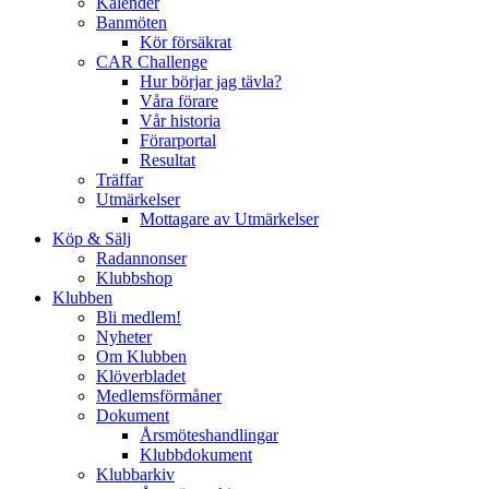
Kalender
Banmöten
Kör försäkrat
CAR Challenge
Hur börjar jag tävla?
Våra förare
Vår historia
Förarportal
Resultat
Träffar
Utmärkelser
Mottagare av Utmärkelser
Köp & Sälj
Radannonser
Klubbshop
Klubben
Bli medlem!
Nyheter
Om Klubben
Klöverbladet
Medlemsförmåner
Dokument
Årsmöteshandlingar
Klubbdokument
Klubbarkiv