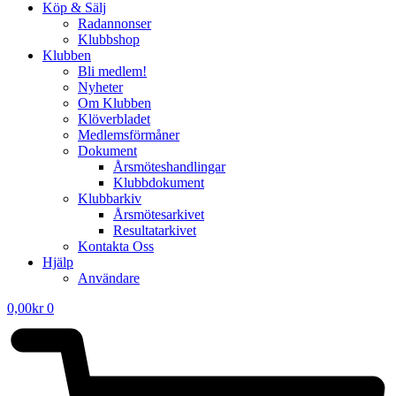
Köp & Sälj
Radannonser
Klubbshop
Klubben
Bli medlem!
Nyheter
Om Klubben
Klöverbladet
Medlemsförmåner
Dokument
Årsmöteshandlingar
Klubbdokument
Klubbarkiv
Årsmötesarkivet
Resultatarkivet
Kontakta Oss
Hjälp
Användare
0,00
kr
0