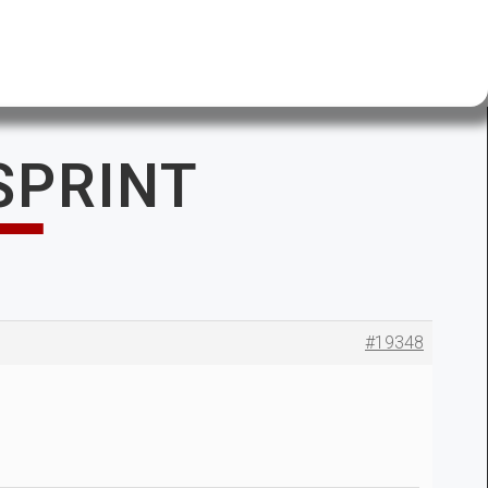
 SPRINT
#19348