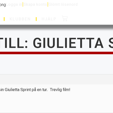
Logga in
|
Skapa konto
|
Glömt lösenord
KLUBBEN
HJÄLP
ILL: GIULIETTA
sin Giulietta Sprint på en tur.
Trevlig film!