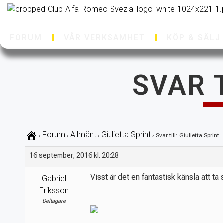
FORUM
VÅR VERKSAMHET
KÖP & SÄLJ
SVAR T
Forum
Allmänt
Giulietta Sprint
›
›
›
›
Svar till: Giulietta Sprint
16 september, 2016 kl. 20:28
Visst är det en fantastisk känsla att ta 
Gabriel
Eriksson
Deltagare