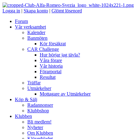
Logga in
|
Skapa konto
|
Glömt lösenord
Forum
Vår verksamhet
Kalender
Banmöten
Kör försäkrat
CAR Challenge
Hur börjar jag tävla?
Våra förare
Vår historia
Förarportal
Resultat
Träffar
Utmärkelser
Mottagare av Utmärkelser
Köp & Sälj
Radannonser
Klubbshop
Klubben
Bli medlem!
Nyheter
Om Klubben
Klöverbladet