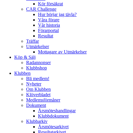
Kör försäkrat
CAR Challenge
Hur börjar jag tävla?
Våra förare
Vår historia
Förarportal
Resultat
Träffar
Utmärkelser
Mottagare av Utmärkelser
Köp & Sälj
Radannonser
Klubbshop
Klubben
Bli medlem!
Nyheter
Om Klubben
Klöverbladet
Medlemsförmåner
Dokument
Årsmöteshandlingar
Klubbdokument
Klubbarkiv
Årsmötesarkivet
Resultatarkivet