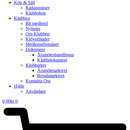
Köp & Sälj
Radannonser
Klubbshop
Klubben
Bli medlem!
Nyheter
Om Klubben
Klöverbladet
Medlemsförmåner
Dokument
Årsmöteshandlingar
Klubbdokument
Klubbarkiv
Årsmötesarkivet
Resultatarkivet
Kontakta Oss
Hjälp
Användare
0,00
kr
0