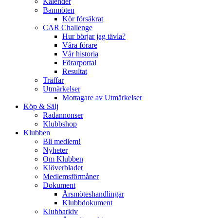
Kalender
Banmöten
Kör försäkrat
CAR Challenge
Hur börjar jag tävla?
Våra förare
Vår historia
Förarportal
Resultat
Träffar
Utmärkelser
Mottagare av Utmärkelser
Köp & Sälj
Radannonser
Klubbshop
Klubben
Bli medlem!
Nyheter
Om Klubben
Klöverbladet
Medlemsförmåner
Dokument
Årsmöteshandlingar
Klubbdokument
Klubbarkiv