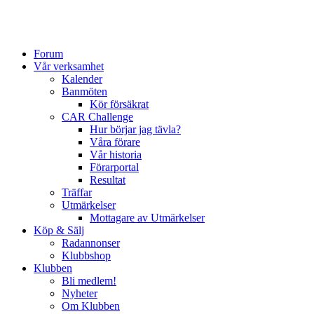
Forum
Vår verksamhet
Kalender
Banmöten
Kör försäkrat
CAR Challenge
Hur börjar jag tävla?
Våra förare
Vår historia
Förarportal
Resultat
Träffar
Utmärkelser
Mottagare av Utmärkelser
Köp & Sälj
Radannonser
Klubbshop
Klubben
Bli medlem!
Nyheter
Om Klubben