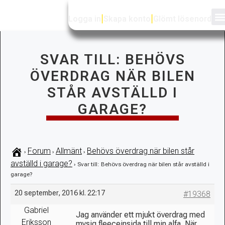
Logga in
|
Skapa konto
|
Glömt lösenord
SVAR TILL: BEHÖVS
ÖVERDRAG NÄR BILEN
STÅR AVSTÄLLD I
GARAGE?
Forum
Allmänt
Behövs överdrag när bilen står
›
›
›
avställd i garage?
›
Svar till: Behövs överdrag när bilen står avställd i
garage?
20 september, 2016 kl. 22:17
#19368
Gabriel
Jag använder ett mjukt överdrag med
Eriksson
mysig fleeceinsida till min alfa. När