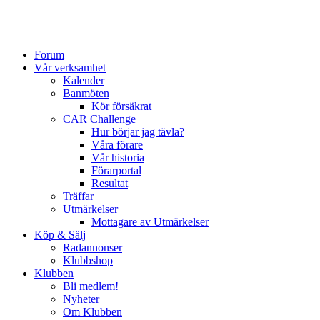
Forum
Vår verksamhet
Kalender
Banmöten
Kör försäkrat
CAR Challenge
Hur börjar jag tävla?
Våra förare
Vår historia
Förarportal
Resultat
Träffar
Utmärkelser
Mottagare av Utmärkelser
Köp & Sälj
Radannonser
Klubbshop
Klubben
Bli medlem!
Nyheter
Om Klubben