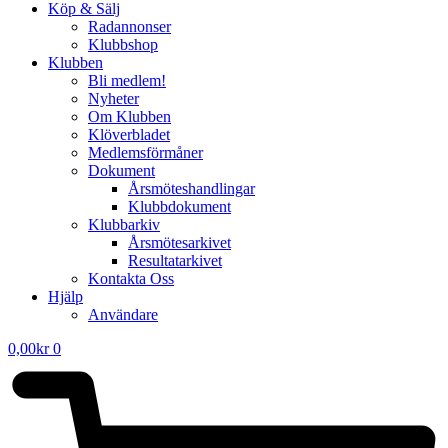
Köp & Sälj
Radannonser
Klubbshop
Klubben
Bli medlem!
Nyheter
Om Klubben
Klöverbladet
Medlemsförmåner
Dokument
Årsmöteshandlingar
Klubbdokument
Klubbarkiv
Årsmötesarkivet
Resultatarkivet
Kontakta Oss
Hjälp
Användare
0,00
kr
0