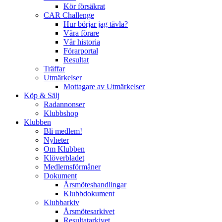
Kör försäkrat
CAR Challenge
Hur börjar jag tävla?
Våra förare
Vår historia
Förarportal
Resultat
Träffar
Utmärkelser
Mottagare av Utmärkelser
Köp & Sälj
Radannonser
Klubbshop
Klubben
Bli medlem!
Nyheter
Om Klubben
Klöverbladet
Medlemsförmåner
Dokument
Årsmöteshandlingar
Klubbdokument
Klubbarkiv
Årsmötesarkivet
Resultatarkivet