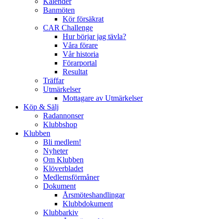
Kalender
Banmöten
Kör försäkrat
CAR Challenge
Hur börjar jag tävla?
Våra förare
Vår historia
Förarportal
Resultat
Träffar
Utmärkelser
Mottagare av Utmärkelser
Köp & Sälj
Radannonser
Klubbshop
Klubben
Bli medlem!
Nyheter
Om Klubben
Klöverbladet
Medlemsförmåner
Dokument
Årsmöteshandlingar
Klubbdokument
Klubbarkiv