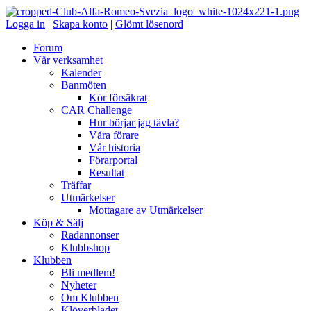
Logga in
|
Skapa konto
|
Glömt lösenord
Forum
Vår verksamhet
Kalender
Banmöten
Kör försäkrat
CAR Challenge
Hur börjar jag tävla?
Våra förare
Vår historia
Förarportal
Resultat
Träffar
Utmärkelser
Mottagare av Utmärkelser
Köp & Sälj
Radannonser
Klubbshop
Klubben
Bli medlem!
Nyheter
Om Klubben
Klöverbladet