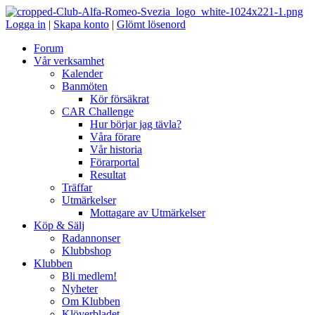
Logga in
|
Skapa konto
|
Glömt lösenord
Forum
Vår verksamhet
Kalender
Banmöten
Kör försäkrat
CAR Challenge
Hur börjar jag tävla?
Våra förare
Vår historia
Förarportal
Resultat
Träffar
Utmärkelser
Mottagare av Utmärkelser
Köp & Sälj
Radannonser
Klubbshop
Klubben
Bli medlem!
Nyheter
Om Klubben
Klöverbladet