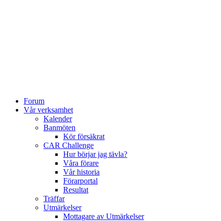
Forum
Vår verksamhet
Kalender
Banmöten
Kör försäkrat
CAR Challenge
Hur börjar jag tävla?
Våra förare
Vår historia
Förarportal
Resultat
Träffar
Utmärkelser
Mottagare av Utmärkelser