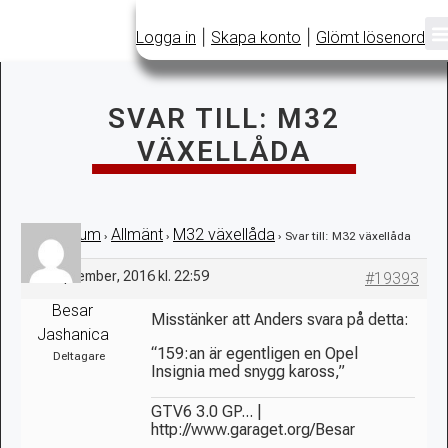
|
|
Logga in
Skapa konto
Glömt lösenord
SVAR TILL: M32
VÄXELLÅDA
Forum
Allmänt
M32 växellåda
›
›
›
›
Svar till: M32 växellåda
25 september, 2016 kl. 22:59
#19393
Besar
Misstänker att Anders svara på detta:
Jashanica
“159:an är egentligen en Opel
Deltagare
Insignia med snygg kaross,”
GTV6 3.0 GP... |
http://www.garaget.org/Besar