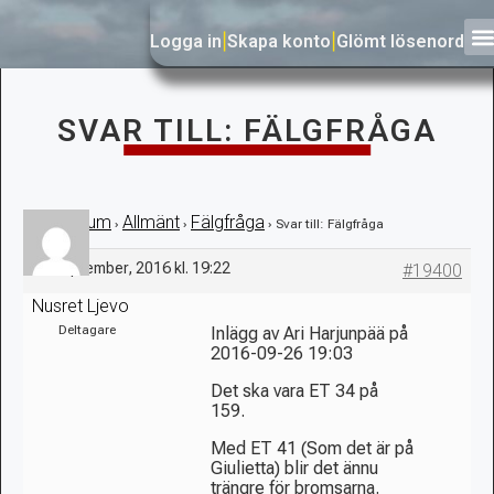
Logga in
|
Skapa konto
|
Glömt lösenord
SVAR TILL: FÄLGFRÅGA
Forum
Allmänt
Fälgfråga
›
›
›
›
Svar till: Fälgfråga
26 september, 2016 kl. 19:22
#19400
Nusret Ljevo
Deltagare
Inlägg av Ari Harjunpää på
2016-09-26 19:03
Det ska vara ET 34 på
159.
Med ET 41 (Som det är på
Giulietta) blir det ännu
trängre för bromsarna.