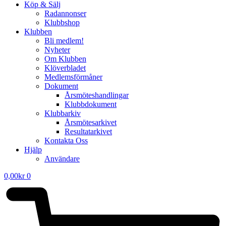
Köp & Sälj
Radannonser
Klubbshop
Klubben
Bli medlem!
Nyheter
Om Klubben
Klöverbladet
Medlemsförmåner
Dokument
Årsmöteshandlingar
Klubbdokument
Klubbarkiv
Årsmötesarkivet
Resultatarkivet
Kontakta Oss
Hjälp
Användare
0,00
kr
0