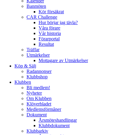
Kalender
Banmöten
Kör försäkrat
CAR Challenge
Hur börjar jag tävla?
Våra förare
Vår historia
Förarportal
Resultat
Träffar
Utmärkelser
Mottagare av Utmärkelser
Köp & Sälj
Radannonser
Klubbshop
Klubben
Bli medlem!
Nyheter
Om Klubben
Klöverbladet
Medlemsförmåner
Dokument
Årsmöteshandlingar
Klubbdokument
Klubbarkiv