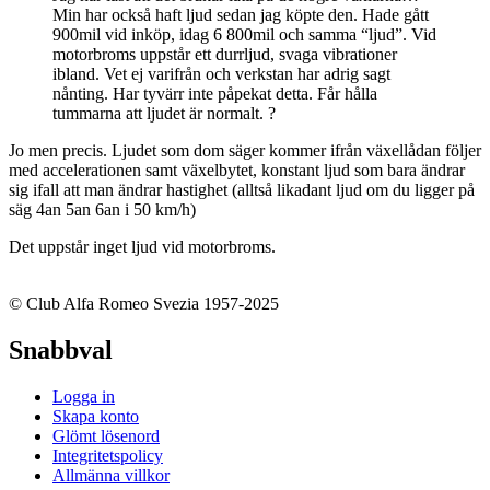
Min har också haft ljud sedan jag köpte den. Hade gått
900mil vid inköp, idag 6 800mil och samma “ljud”. Vid
motorbroms uppstår ett durrljud, svaga vibrationer
ibland. Vet ej varifrån och verkstan har adrig sagt
nånting. Har tyvärr inte påpekat detta. Får hålla
tummarna att ljudet är normalt. ?
Jo men precis. Ljudet som dom säger kommer ifrån växellådan följer
med accelerationen samt växelbytet, konstant ljud som bara ändrar
sig ifall att man ändrar hastighet (alltså likadant ljud om du ligger på
säg 4an 5an 6an i 50 km/h)
Det uppstår inget ljud vid motorbroms.
© Club Alfa Romeo Svezia 1957-2025
Snabbval
Logga in
Skapa konto
Glömt lösenord
Integritetspolicy
Allmänna villkor