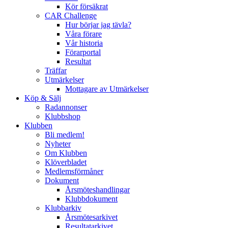
Kör försäkrat
CAR Challenge
Hur börjar jag tävla?
Våra förare
Vår historia
Förarportal
Resultat
Träffar
Utmärkelser
Mottagare av Utmärkelser
Köp & Sälj
Radannonser
Klubbshop
Klubben
Bli medlem!
Nyheter
Om Klubben
Klöverbladet
Medlemsförmåner
Dokument
Årsmöteshandlingar
Klubbdokument
Klubbarkiv
Årsmötesarkivet
Resultatarkivet