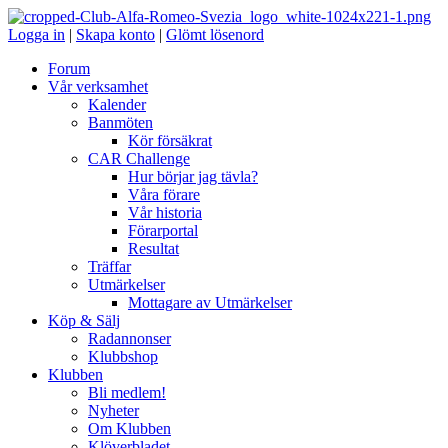
Logga in
|
Skapa konto
|
Glömt lösenord
Forum
Vår verksamhet
Kalender
Banmöten
Kör försäkrat
CAR Challenge
Hur börjar jag tävla?
Våra förare
Vår historia
Förarportal
Resultat
Träffar
Utmärkelser
Mottagare av Utmärkelser
Köp & Sälj
Radannonser
Klubbshop
Klubben
Bli medlem!
Nyheter
Om Klubben
Klöverbladet