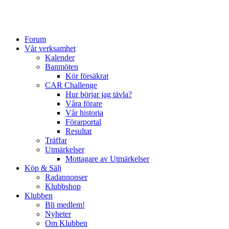
Forum
Vår verksamhet
Kalender
Banmöten
Kör försäkrat
CAR Challenge
Hur börjar jag tävla?
Våra förare
Vår historia
Förarportal
Resultat
Träffar
Utmärkelser
Mottagare av Utmärkelser
Köp & Sälj
Radannonser
Klubbshop
Klubben
Bli medlem!
Nyheter
Om Klubben