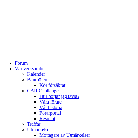
Forum
Vår verksamhet
Kalender
Banmöten
Kör försäkrat
CAR Challenge
Hur börjar jag tävla?
Våra förare
Vår historia
Förarportal
Resultat
Träffar
Utmärkelser
Mottagare av Utmärkelser