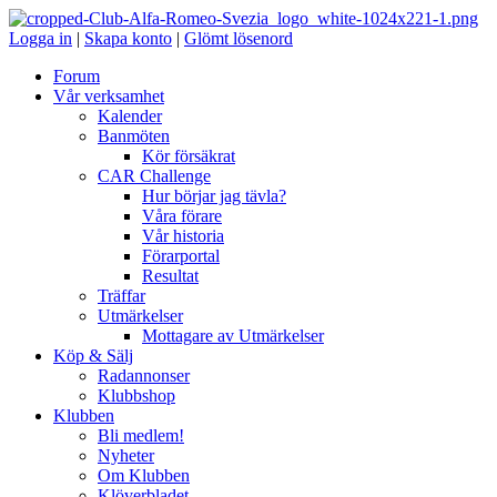
Logga in
|
Skapa konto
|
Glömt lösenord
Forum
Vår verksamhet
Kalender
Banmöten
Kör försäkrat
CAR Challenge
Hur börjar jag tävla?
Våra förare
Vår historia
Förarportal
Resultat
Träffar
Utmärkelser
Mottagare av Utmärkelser
Köp & Sälj
Radannonser
Klubbshop
Klubben
Bli medlem!
Nyheter
Om Klubben
Klöverbladet