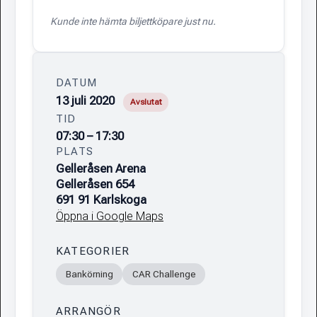
Kunde inte hämta biljettköpare just nu.
DATUM
13 juli 2020
Avslutat
TID
07:30 – 17:30
PLATS
Gelleråsen Arena
Gelleråsen 654
691 91 Karlskoga
Öppna i Google Maps
KATEGORIER
Bankörning
CAR Challenge
ARRANGÖR