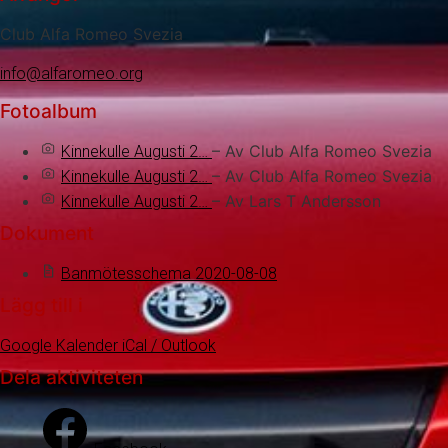
Club Alfa Romeo Svezia
info@alfaromeo.org
Fotoalbum
– Av Club Alfa Romeo Svezia
Kinnekulle Augusti 2…
– Av Club Alfa Romeo Svezia
Kinnekulle Augusti 2…
– Av Lars T Andersson
Kinnekulle Augusti 2…
Dokument
Banmötesschema 2020-08-08
Lägg till i
Google Kalender
iCal / Outlook
Dela aktiviteten