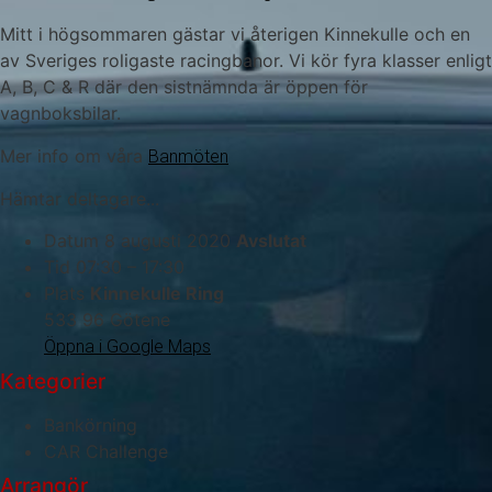
Mitt i högsommaren gästar vi återigen Kinnekulle och en
av Sveriges roligaste racingbanor. Vi kör fyra klasser enligt
A, B, C & R där den sistnämnda är öppen för
vagnboksbilar.
Mer info om våra
Banmöten
Hämtar deltagare...
Datum
8 augusti 2020
Avslutat
Tid
07:30 – 17:30
Plats
Kinnekulle Ring
533 96 Götene
Öppna i Google Maps
Kategorier
Bankörning
CAR Challenge
Arrangör