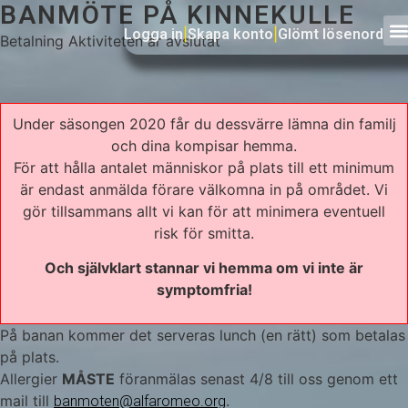
BANMÖTE PÅ KINNEKULLE
Logga in
|
Skapa konto
|
Glömt lösenord
Betalning
Aktiviteten är avslutat
Under säsongen 2020 får du dessvärre lämna din familj
och dina kompisar hemma.
För att hålla antalet människor på plats till ett minimum
är endast anmälda förare välkomna in på området. Vi
gör tillsammans allt vi kan för att minimera eventuell
risk för smitta.
Och självklart stannar vi hemma om vi inte är
symptomfria!
På banan kommer det serveras lunch (en rätt) som betalas
på plats.
Allergier
MÅSTE
föranmälas senast 4/8 till oss genom ett
mail till
.
banmoten@alfaromeo.org