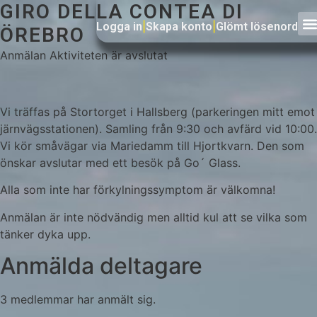
GIRO DELLA CONTEA DI
Logga in
|
Skapa konto
|
Glömt lösenord
ÖREBRO
Anmälan
Aktiviteten är avslutat
Vi träffas på Stortorget i Hallsberg (parkeringen mitt emot
järnvägsstationen). Samling från 9:30 och avfärd vid 10:00.
Vi kör småvägar via Mariedamm till Hjortkvarn. Den som
önskar avslutar med ett besök på Go´ Glass.
Alla som inte har förkylningssymptom är välkomna!
Anmälan är inte nödvändig men alltid kul att se vilka som
tänker dyka upp.
Anmälda deltagare
3 medlemmar har anmält sig.