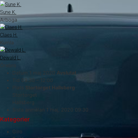
Sune K.
Arboga
Claes H.
Kumla
Dewald L.
Örebro
Datum
1 maj 2020
Avslutat
Tid
09:30 – 12:00
Plats
Stortorget Hallsberg
Stortorget
Hallsberg
Sista anmälan
1 maj, 2020 09:30
Kategorier
Giro