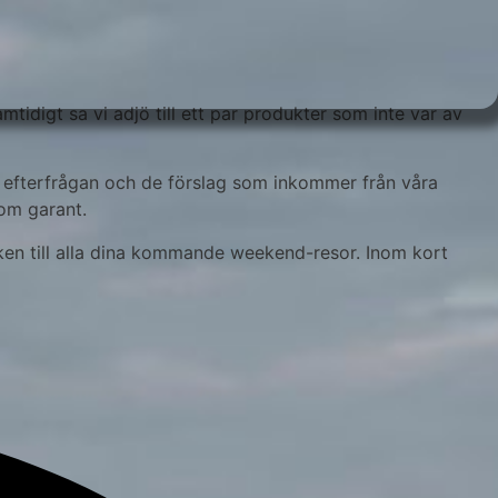
tidigt sa vi adjö till ett par produkter som inte var av
efterfrågan och de förslag som inkommer från våra
om garant.
uken till alla dina kommande weekend-resor. Inom kort