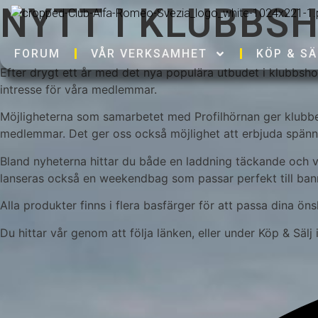
NYTT I KLUBBS
FORUM
VÅR VERKSAMHET
KÖP & SÄ
Efter drygt ett år med det nya populära utbudet i klubbshop
intresse för våra medlemmar.
Möjligheterna som samarbetet med Profilhörnan ger klubb
medlemmar. Det ger oss också möjlighet att erbjuda spänn
Bland nyheterna hittar du både en laddning täckande och v
lanseras också en weekendbag som passar perfekt till banm
Alla produkter finns i flera basfärger för att passa dina öns
Du hittar vår genom att följa länken, eller under Köp & Sälj