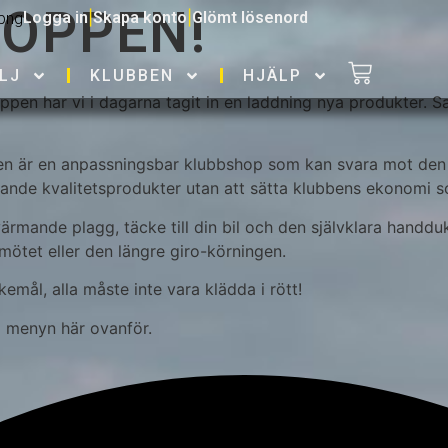
HOPPEN!
Logga in
|
Skapa konto
|
Glömt lösenord
LJ
KLUBBEN
HJÄLP
pen har vi i dagarna tagit in en laddning nya produkter. Sam
en är en anpassningsbar klubbshop som kan svara mot den 
ande kvalitetsprodukter utan att sätta klubbens ekonomi s
ärmande plagg, täcke till din bil och den självklara handd
ötet eller den längre giro-körningen.
kemål, alla måste inte vara klädda i rött!
 i menyn här ovanför.