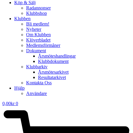
Köp & Sälj
Radannonser
Klubbshop
Klubben
Bli medlem!
Nyheter
Om Klubben
Klöverbladet
Medlemsförmåner
Dokument
Årsmöteshandlingar
Klubbdokument
Klubbarkiv
Årsmötesarkivet
Resultatarkivet
Kontakta Oss
Hjälp
Användare
0,00
kr
0