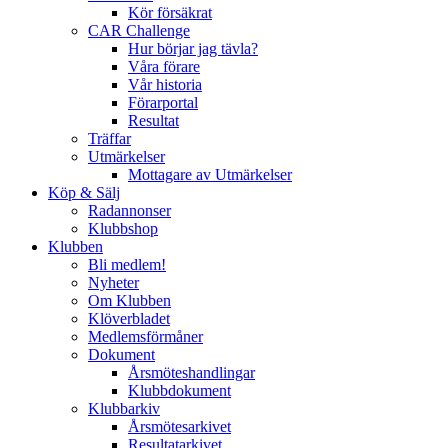
Kör försäkrat
CAR Challenge
Hur börjar jag tävla?
Våra förare
Vår historia
Förarportal
Resultat
Träffar
Utmärkelser
Mottagare av Utmärkelser
Köp & Sälj
Radannonser
Klubbshop
Klubben
Bli medlem!
Nyheter
Om Klubben
Klöverbladet
Medlemsförmåner
Dokument
Årsmöteshandlingar
Klubbdokument
Klubbarkiv
Årsmötesarkivet
Resultatarkivet