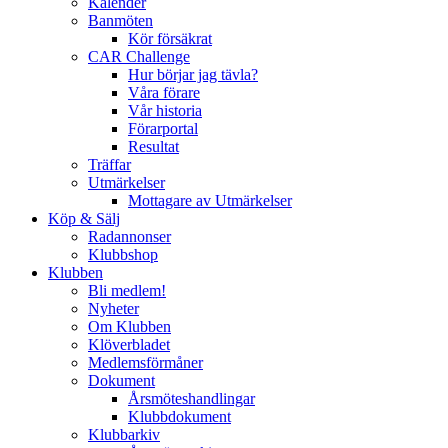
Kalender
Banmöten
Kör försäkrat
CAR Challenge
Hur börjar jag tävla?
Våra förare
Vår historia
Förarportal
Resultat
Träffar
Utmärkelser
Mottagare av Utmärkelser
Köp & Sälj
Radannonser
Klubbshop
Klubben
Bli medlem!
Nyheter
Om Klubben
Klöverbladet
Medlemsförmåner
Dokument
Årsmöteshandlingar
Klubbdokument
Klubbarkiv