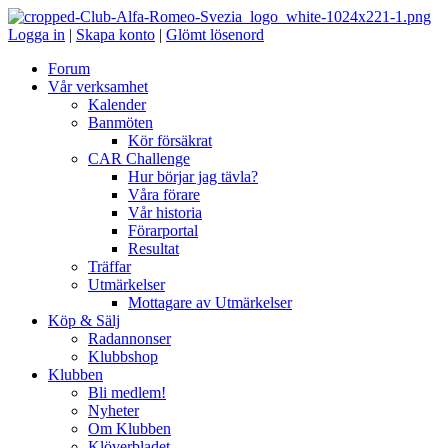
Logga in
|
Skapa konto
|
Glömt lösenord
Forum
Vår verksamhet
Kalender
Banmöten
Kör försäkrat
CAR Challenge
Hur börjar jag tävla?
Våra förare
Vår historia
Förarportal
Resultat
Träffar
Utmärkelser
Mottagare av Utmärkelser
Köp & Sälj
Radannonser
Klubbshop
Klubben
Bli medlem!
Nyheter
Om Klubben
Klöverbladet