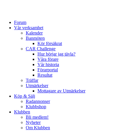
Forum
Vår verksamhet
Kalender
Banmöten
Kör försäkrat
CAR Challenge
Hur börjar jag tävla?
Våra förare
Vår historia
Förarportal
Resultat
Träffar
Utmärkelser
Mottagare av Utmärkelser
Köp & Sälj
Radannonser
Klubbshop
Klubben
Bli medlem!
Nyheter
Om Klubben