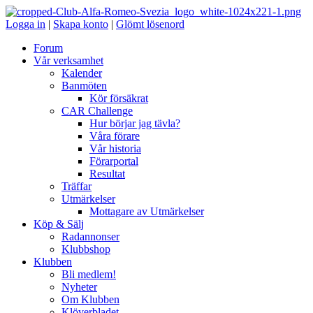
Logga in
|
Skapa konto
|
Glömt lösenord
Forum
Vår verksamhet
Kalender
Banmöten
Kör försäkrat
CAR Challenge
Hur börjar jag tävla?
Våra förare
Vår historia
Förarportal
Resultat
Träffar
Utmärkelser
Mottagare av Utmärkelser
Köp & Sälj
Radannonser
Klubbshop
Klubben
Bli medlem!
Nyheter
Om Klubben
Klöverbladet