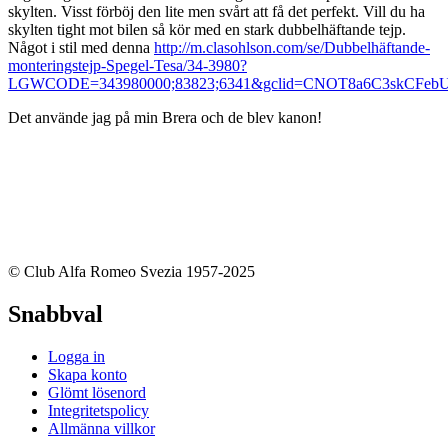
skylten. Visst förböj den lite men svårt att få det perfekt. Vill du ha
skylten tight mot bilen så kör med en stark dubbelhäftande tejp.
Något i stil med denna
http://m.clasohlson.com/se/Dubbelhäftande-
monteringstejp-Spegel-Tesa/34-3980?
LGWCODE=343980000;83823;6341&gclid=CNOT8a6C3skCFebU
Det använde jag på min Brera och de blev kanon!
© Club Alfa Romeo Svezia 1957-2025
Snabbval
Logga in
Skapa konto
Glömt lösenord
Integritetspolicy
Allmänna villkor