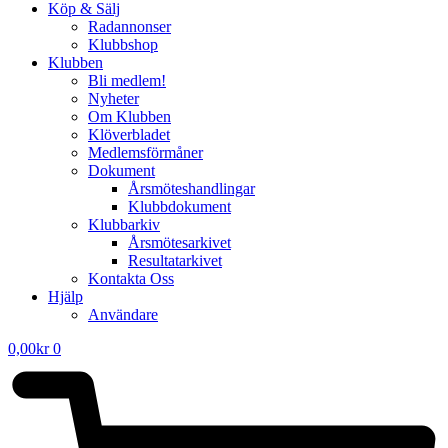
Köp & Sälj
Radannonser
Klubbshop
Klubben
Bli medlem!
Nyheter
Om Klubben
Klöverbladet
Medlemsförmåner
Dokument
Årsmöteshandlingar
Klubbdokument
Klubbarkiv
Årsmötesarkivet
Resultatarkivet
Kontakta Oss
Hjälp
Användare
0,00
kr
0