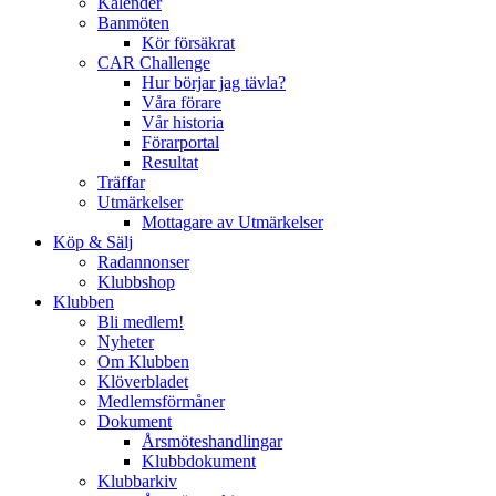
Kalender
Banmöten
Kör försäkrat
CAR Challenge
Hur börjar jag tävla?
Våra förare
Vår historia
Förarportal
Resultat
Träffar
Utmärkelser
Mottagare av Utmärkelser
Köp & Sälj
Radannonser
Klubbshop
Klubben
Bli medlem!
Nyheter
Om Klubben
Klöverbladet
Medlemsförmåner
Dokument
Årsmöteshandlingar
Klubbdokument
Klubbarkiv