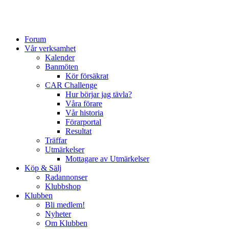
Forum
Vår verksamhet
Kalender
Banmöten
Kör försäkrat
CAR Challenge
Hur börjar jag tävla?
Våra förare
Vår historia
Förarportal
Resultat
Träffar
Utmärkelser
Mottagare av Utmärkelser
Köp & Sälj
Radannonser
Klubbshop
Klubben
Bli medlem!
Nyheter
Om Klubben