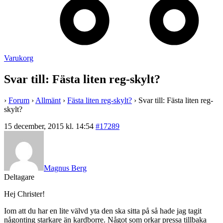
Varukorg
Svar till: Fästa liten reg-skylt?
›
Forum
›
Allmänt
›
Fästa liten reg-skylt?
›
Svar till: Fästa liten reg-
skylt?
15 december, 2015 kl. 14:54
#17289
Magnus Berg
Deltagare
Hej Christer!
Iom att du har en lite välvd yta den ska sitta på så hade jag tagit
någonting starkare än kardborre. Något som orkar pressa tillbaka