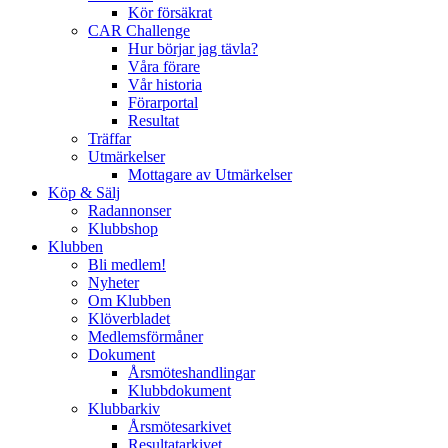
Kör försäkrat
CAR Challenge
Hur börjar jag tävla?
Våra förare
Vår historia
Förarportal
Resultat
Träffar
Utmärkelser
Mottagare av Utmärkelser
Köp & Sälj
Radannonser
Klubbshop
Klubben
Bli medlem!
Nyheter
Om Klubben
Klöverbladet
Medlemsförmåner
Dokument
Årsmöteshandlingar
Klubbdokument
Klubbarkiv
Årsmötesarkivet
Resultatarkivet