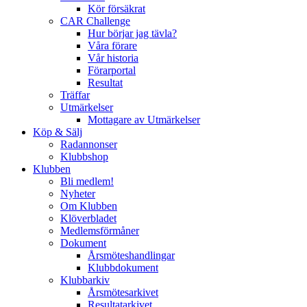
Kör försäkrat
CAR Challenge
Hur börjar jag tävla?
Våra förare
Vår historia
Förarportal
Resultat
Träffar
Utmärkelser
Mottagare av Utmärkelser
Köp & Sälj
Radannonser
Klubbshop
Klubben
Bli medlem!
Nyheter
Om Klubben
Klöverbladet
Medlemsförmåner
Dokument
Årsmöteshandlingar
Klubbdokument
Klubbarkiv
Årsmötesarkivet
Resultatarkivet