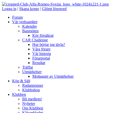
Logga in
|
Skapa konto
|
Glömt lösenord
Forum
Vår verksamhet
Kalender
Banmöten
Kör försäkrat
CAR Challenge
Hur börjar jag tävla?
Våra förare
Vår historia
Förarportal
Resultat
Träffar
Utmärkelser
Mottagare av Utmärkelser
Köp & Sälj
Radannonser
Klubbshop
Klubben
Bli medlem!
Nyheter
Om Klubben
Klöverbladet