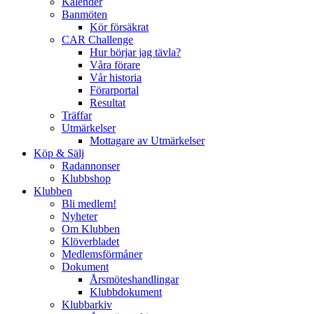
Kalender
Banmöten
Kör försäkrat
CAR Challenge
Hur börjar jag tävla?
Våra förare
Vår historia
Förarportal
Resultat
Träffar
Utmärkelser
Mottagare av Utmärkelser
Köp & Sälj
Radannonser
Klubbshop
Klubben
Bli medlem!
Nyheter
Om Klubben
Klöverbladet
Medlemsförmåner
Dokument
Årsmöteshandlingar
Klubbdokument
Klubbarkiv