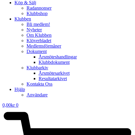
Köp & Sälj
Radannonser
Klubbshop
Klubben
Bli medlem!
Nyheter
Om Klubben
Klöverbladet
Medlemsförmåner
Dokument
Årsmöteshandlingar
Klubbdokument
Klubbarkiv
Årsmötesarkivet
Resultatarkivet
Kontakta Oss
Hjälp
Användare
0,00
kr
0