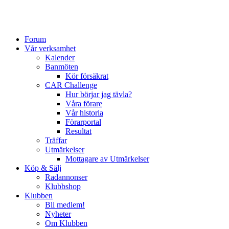
Forum
Vår verksamhet
Kalender
Banmöten
Kör försäkrat
CAR Challenge
Hur börjar jag tävla?
Våra förare
Vår historia
Förarportal
Resultat
Träffar
Utmärkelser
Mottagare av Utmärkelser
Köp & Sälj
Radannonser
Klubbshop
Klubben
Bli medlem!
Nyheter
Om Klubben