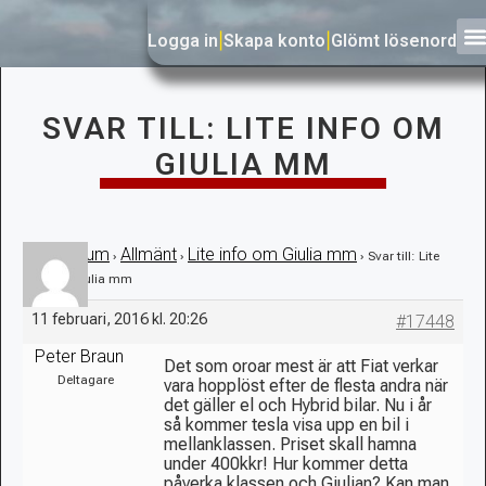
Logga in
|
Skapa konto
|
Glömt lösenord
SVAR TILL: LITE INFO OM
GIULIA MM
Forum
Allmänt
Lite info om Giulia mm
›
›
›
›
Svar till: Lite
info om Giulia mm
11 februari, 2016 kl. 20:26
#17448
Peter Braun
Det som oroar mest är att Fiat verkar
Deltagare
vara hopplöst efter de flesta andra när
det gäller el och Hybrid bilar. Nu i år
så kommer tesla visa upp en bil i
mellanklassen. Priset skall hamna
under 400kkr! Hur kommer detta
påverka klassen och Giulian? Kan man