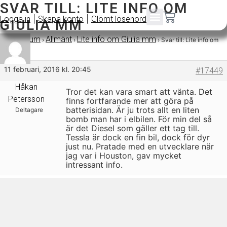
SVAR TILL: LITE INFO OM
|
|
Logga in
Skapa konto
Glömt lösenord
GIULIA MM
Forum
Allmänt
Lite info om Giulia mm
›
›
›
›
Svar till: Lite info om
Giulia mm
11 februari, 2016 kl. 20:45
#17449
Håkan
Tror det kan vara smart att vänta. Det
Petersson
finns fortfarande mer att göra på
batterisidan. Är ju trots allt en liten
Deltagare
bomb man har i elbilen. För min del så
är det Diesel som gäller ett tag till.
Tessla är dock en fin bil, dock för dyr
just nu. Pratade med en utvecklare när
jag var i Houston, gav mycket
intressant info.