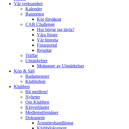
Vår verksamhet
Kalender
Banmöten
Kör försäkrat
CAR Challenge
Hur börjar jag tävla?
Våra förare
Vår historia
Förarportal
Resultat
Träffar
Utmärkelser
Mottagare av Utmärkelser
Köp & Sälj
Radannonser
Klubbshop
Klubben
Bli medlem!
Nyheter
Om Klubben
Klöverbladet
Medlemsförmåner
Dokument
Årsmöteshandlingar
Klubbdokument