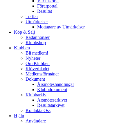
Vår historia
Förarportal
Resultat
Träffar
Utmärkelser
Mottagare av Utmärkelser
Köp & Sälj
Radannonser
Klubbshop
Klubben
Bli medlem!
Nyheter
Om Klubben
Klöverbladet
Medlemsförmåner
Dokument
Årsmöteshandlingar
Klubbdokument
Klubbarkiv
Årsmötesarkivet
Resultatarkivet
Kontakta Oss
Hjälp
Användare