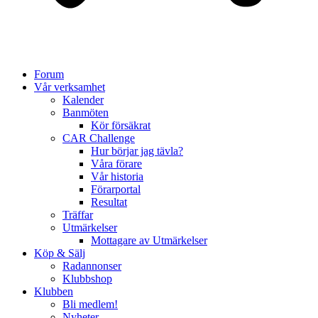
Forum
Vår verksamhet
Kalender
Banmöten
Kör försäkrat
CAR Challenge
Hur börjar jag tävla?
Våra förare
Vår historia
Förarportal
Resultat
Träffar
Utmärkelser
Mottagare av Utmärkelser
Köp & Sälj
Radannonser
Klubbshop
Klubben
Bli medlem!
Nyheter