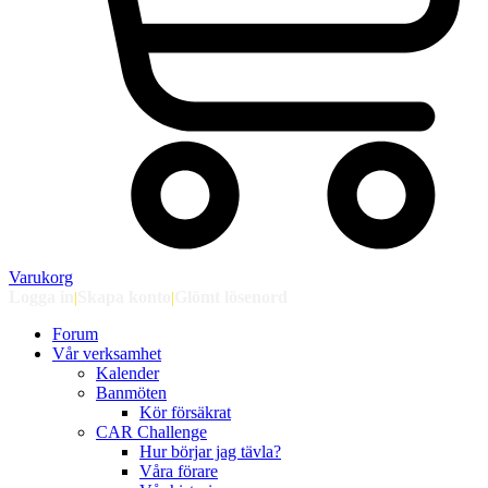
Varukorg
Logga in
|
Skapa konto
|
Glömt lösenord
Forum
Vår verksamhet
Kalender
Banmöten
Kör försäkrat
CAR Challenge
Hur börjar jag tävla?
Våra förare