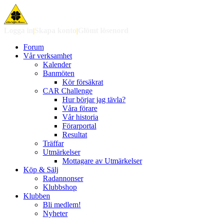
Logga in
|
Skapa konto
|
Glömt lösenord
Forum
Vår verksamhet
Kalender
Banmöten
Kör försäkrat
CAR Challenge
Hur börjar jag tävla?
Våra förare
Vår historia
Förarportal
Resultat
Träffar
Utmärkelser
Mottagare av Utmärkelser
Köp & Sälj
Radannonser
Klubbshop
Klubben
Bli medlem!
Nyheter