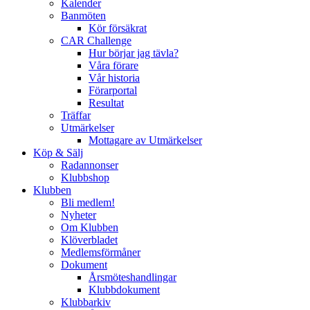
Kalender
Banmöten
Kör försäkrat
CAR Challenge
Hur börjar jag tävla?
Våra förare
Vår historia
Förarportal
Resultat
Träffar
Utmärkelser
Mottagare av Utmärkelser
Köp & Sälj
Radannonser
Klubbshop
Klubben
Bli medlem!
Nyheter
Om Klubben
Klöverbladet
Medlemsförmåner
Dokument
Årsmöteshandlingar
Klubbdokument
Klubbarkiv