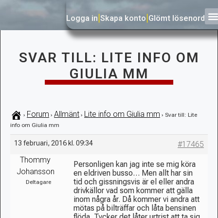
Logga in
|
Skapa konto
|
Glömt lösenord
SVAR TILL: LITE INFO OM
GIULIA MM
Forum
Allmänt
Lite info om Giulia mm
›
›
›
›
Svar till: Lite
info om Giulia mm
13 februari, 2016 kl. 09:34
#17465
Thommy
Personligen kan jag inte se mig köra
Johansson
en eldriven busso… Men allt har sin
tid och gissningsvis är el eller andra
Deltagare
drivkällor vad som kommer att gälla
inom några år. Då kommer vi andra att
mötas på bilträffar och låta bensinen
flöda. Tycker det låter urtrist att ta sig