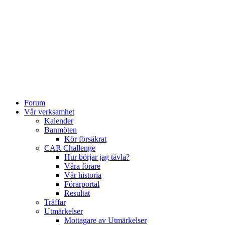
Forum
Vår verksamhet
Kalender
Banmöten
Kör försäkrat
CAR Challenge
Hur börjar jag tävla?
Våra förare
Vår historia
Förarportal
Resultat
Träffar
Utmärkelser
Mottagare av Utmärkelser