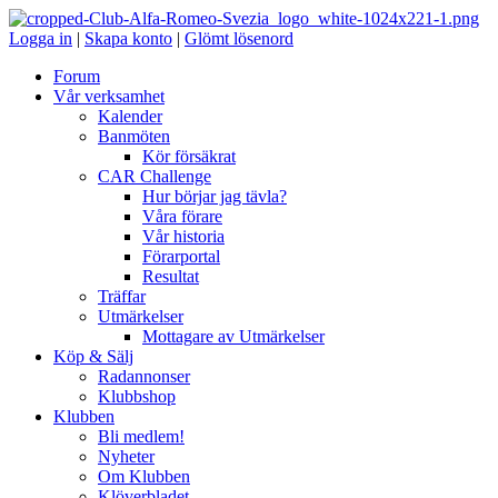
Logga in
|
Skapa konto
|
Glömt lösenord
Forum
Vår verksamhet
Kalender
Banmöten
Kör försäkrat
CAR Challenge
Hur börjar jag tävla?
Våra förare
Vår historia
Förarportal
Resultat
Träffar
Utmärkelser
Mottagare av Utmärkelser
Köp & Sälj
Radannonser
Klubbshop
Klubben
Bli medlem!
Nyheter
Om Klubben
Klöverbladet