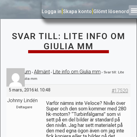
Logga in
|
Skapa konto
|
Glömt lösenord
SVAR TILL: LITE INFO OM
GIULIA MM
Forum
Allmänt
Lite info om Giulia mm
›
›
›
›
Svar till: Lite
info om Giulia mm
5 mars, 2016 kl. 10:48
#17520
Johnny Lindén
Varför nämns inte Veloce? Nivån över
Deltagare
Super och den som kommer med 280
hk-motorn? “Turbinfälgarna” som vi
sett på en del bilder är standard på
den nivån. Jag har sett materialet på
den med egna ögon även om jag inte
fick kopiera eller ta bilder på det.