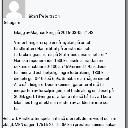
Håkan Petersson
Deltagare
Inlägg av Magnus Berg på 2016-03-05 21:43
Varför hänger ni upp er så mycket på antal
hästkrafter? Har ni tittat på prestanda och
förbrukningssiffrorna på Giulia med dessa motorer?
Ganska imponerande! 150hk dieseln är nästan en
sekund snabbare 0-100 än 159an med 170hk diesel,
har mer vrid och betydligt lägre förbrukning. 180hk
dieseln gör 0-100 på 6,9s. Snabbare än någon diesel
Alfa sålt tidigare. Dessa kommer garanterat stå för
merparten av försäljningen, det hade aldrig en diesel på
300hk gjort. I Sverige straffas vi inte så hårt av att köra
bilar med hög effekt men resten av världen är inte som
här.
Helt rätt. Hästkrafter spelar inte så stor roll, det är vridet som är
viktigt. MEN dagen 175 hk 2.0 JTDM kan prestera samma sakaer