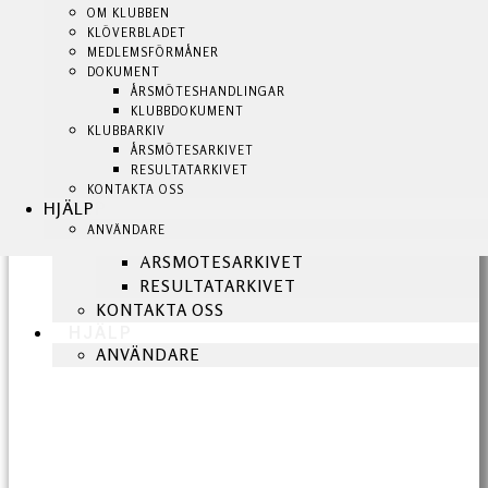
KLUBBSHOP
OM KLUBBEN
OM KLUBBEN
KLUBBEN
KLÖVERBLADET
KLÖVERBLADET
BLI MEDLEM!
MEDLEMSFÖRMÅNER
MEDLEMSFÖRMÅNER
NYHETER
DOKUMENT
DOKUMENT
OM KLUBBEN
ÅRSMÖTESHANDLINGAR
ÅRSMÖTESHANDLINGAR
KLUBBDOKUMENT
KLUBBDOKUMENT
KLÖVERBLADET
KLUBBARKIV
KLUBBARKIV
MEDLEMSFÖRMÅNER
ÅRSMÖTESARKIVET
ÅRSMÖTESARKIVET
DOKUMENT
RESULTATARKIVET
RESULTATARKIVET
ÅRSMÖTESHANDLINGAR
KONTAKTA OSS
KONTAKTA OSS
HJÄLP
HJÄLP
KLUBBDOKUMENT
ANVÄNDARE
ANVÄNDARE
KLUBBARKIV
ÅRSMÖTESARKIVET
RESULTATARKIVET
KONTAKTA OSS
HJÄLP
ANVÄNDARE