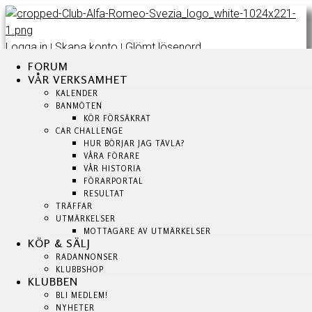
Logga in
Skapa konto
Glömt lösenord
|
|
FORUM
FORUM
FORUM
VÅR VERKSAMHET
VÅR VERKSAMHET
VÅR VERKSAMHET
KALENDER
KALENDER
KALENDER
BANMÖTEN
BANMÖTEN
BANMÖTEN
KÖR FÖRSÄKRAT
KÖR FÖRSÄKRAT
KÖR FÖRSÄKRAT
CAR CHALLENGE
CAR CHALLENGE
HUR BÖRJAR JAG TÄVLA?
HUR BÖRJAR JAG TÄVLA?
CAR CHALLENGE
VÅRA FÖRARE
VÅRA FÖRARE
HUR BÖRJAR JAG TÄVLA?
VÅR HISTORIA
VÅR HISTORIA
VÅRA FÖRARE
FÖRARPORTAL
FÖRARPORTAL
VÅR HISTORIA
RESULTAT
RESULTAT
TRÄFFAR
TRÄFFAR
FÖRARPORTAL
UTMÄRKELSER
UTMÄRKELSER
RESULTAT
MOTTAGARE AV UTMÄRKELSER
MOTTAGARE AV UTMÄRKELSER
TRÄFFAR
KÖP & SÄLJ
KÖP & SÄLJ
UTMÄRKELSER
RADANNONSER
RADANNONSER
MOTTAGARE AV UTMÄRKELSER
KLUBBSHOP
KLUBBSHOP
KLUBBEN
KLUBBEN
KÖP & SÄLJ
BLI MEDLEM!
BLI MEDLEM!
RADANNONSER
NYHETER
NYHETER