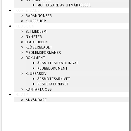
UTMÄRKELSER
MOTTAGARE AV UTMÄRKELSER
KÖP & SÄLJ
RADANNONSER
KLUBBSHOP
KLUBBEN
BLI MEDLEM!
NYHETER
OM KLUBBEN
KLÖVERBLADET
MEDLEMSFÖRMÅNER
DOKUMENT
ÅRSMÖTESHANDLINGAR
KLUBBDOKUMENT
KLUBBARKIV
ÅRSMÖTESARKIVET
RESULTATARKIVET
KONTAKTA OSS
HJÄLP
ANVÄNDARE