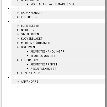
UTMÄRKELSER
MOTTAGARE AV UTMÄRKELSER
KÖP & SÄLJ
RADANNONSER
KLUBBSHOP
KLUBBEN
BLI MEDLEM!
NYHETER
OM KLUBBEN
KLÖVERBLADET
MEDLEMSFÖRMÅNER
DOKUMENT
ÅRSMÖTESHANDLINGAR
KLUBBDOKUMENT
KLUBBARKIV
ÅRSMÖTESARKIVET
RESULTATARKIVET
KONTAKTA OSS
HJÄLP
ANVÄNDARE