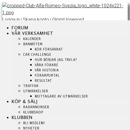
Logga in
Skapa konto
Glömt lösenord
|
|
FORUM
FORUM
FORUM
VÅR VERKSAMHET
VÅR VERKSAMHET
VÅR VERKSAMHET
KALENDER
KALENDER
KALENDER
BANMÖTEN
BANMÖTEN
BANMÖTEN
KÖR FÖRSÄKRAT
KÖR FÖRSÄKRAT
KÖR FÖRSÄKRAT
CAR CHALLENGE
CAR CHALLENGE
HUR BÖRJAR JAG TÄVLA?
HUR BÖRJAR JAG TÄVLA?
CAR CHALLENGE
VÅRA FÖRARE
VÅRA FÖRARE
HUR BÖRJAR JAG TÄVLA?
VÅR HISTORIA
VÅR HISTORIA
VÅRA FÖRARE
FÖRARPORTAL
FÖRARPORTAL
VÅR HISTORIA
RESULTAT
RESULTAT
TRÄFFAR
TRÄFFAR
FÖRARPORTAL
UTMÄRKELSER
UTMÄRKELSER
RESULTAT
MOTTAGARE AV UTMÄRKELSER
MOTTAGARE AV UTMÄRKELSER
TRÄFFAR
KÖP & SÄLJ
KÖP & SÄLJ
UTMÄRKELSER
RADANNONSER
RADANNONSER
MOTTAGARE AV UTMÄRKELSER
KLUBBSHOP
KLUBBSHOP
KLUBBEN
KLUBBEN
KÖP & SÄLJ
BLI MEDLEM!
BLI MEDLEM!
RADANNONSER
NYHETER
NYHETER