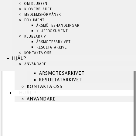
KLUBBSHOP
OM KLUBBEN
OM KLUBBEN
KLUBBEN
KLÖVERBLADET
KLÖVERBLADET
BLI MEDLEM!
MEDLEMSFÖRMÅNER
MEDLEMSFÖRMÅNER
NYHETER
DOKUMENT
DOKUMENT
OM KLUBBEN
ÅRSMÖTESHANDLINGAR
ÅRSMÖTESHANDLINGAR
KLUBBDOKUMENT
KLUBBDOKUMENT
KLÖVERBLADET
KLUBBARKIV
KLUBBARKIV
MEDLEMSFÖRMÅNER
ÅRSMÖTESARKIVET
ÅRSMÖTESARKIVET
DOKUMENT
RESULTATARKIVET
RESULTATARKIVET
ÅRSMÖTESHANDLINGAR
KONTAKTA OSS
KONTAKTA OSS
HJÄLP
HJÄLP
KLUBBDOKUMENT
ANVÄNDARE
ANVÄNDARE
KLUBBARKIV
ÅRSMÖTESARKIVET
RESULTATARKIVET
KONTAKTA OSS
HJÄLP
ANVÄNDARE