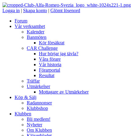
Logga in
|
Skapa konto
|
Glömt lösenord
Forum
Vår verksamhet
Kalender
Banmöten
Kör försäkrat
CAR Challenge
Hur börjar jag tävla?
Våra förare
Vår historia
Förarportal
Resultat
Träffar
Utmärkelser
Mottagare av Utmärkelser
Köp & Sälj
Radannonser
Klubbshop
Klubben
Bli medlem!
Nyheter
Om Klubben
Klöverbladet