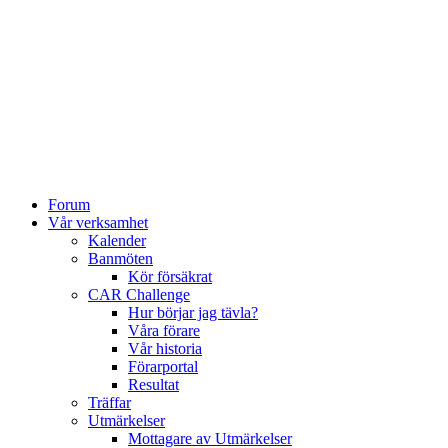
Forum
Vår verksamhet
Kalender
Banmöten
Kör försäkrat
CAR Challenge
Hur börjar jag tävla?
Våra förare
Vår historia
Förarportal
Resultat
Träffar
Utmärkelser
Mottagare av Utmärkelser