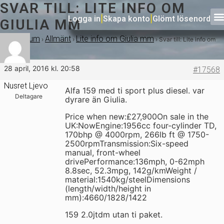
SVAR TILL: LITE INFO OM
Logga in
|
Skapa konto
|
Glömt lösenord
GIULIA MM
Forum
Allmänt
Lite info om Giulia mm
›
›
›
›
Svar till: Lite info om
Giulia mm
28 april, 2016 kl. 20:58
#17568
Nusret Ljevo
Alfa 159 med ti sport plus diesel. var
Deltagare
dyrare än Giulia.
Price when new:£27,900On sale in the
UK:NowEngine:1956cc four-cylinder TD,
170bhp @ 4000rpm, 266lb ft @ 1750-
2500rpmTransmission:Six-speed
manual, front-wheel
drivePerformance:136mph, 0-62mph
8.8sec, 52.3mpg, 142g/kmWeight /
material:1540kg/steelDimensions
(length/width/height in
mm):4660/1828/1422
159 2.0jtdm utan ti paket.