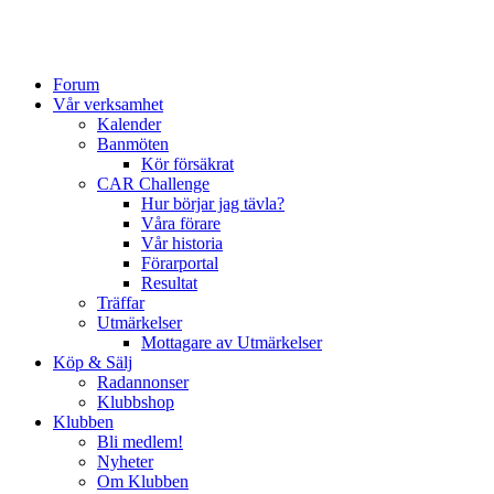
Forum
Vår verksamhet
Kalender
Banmöten
Kör försäkrat
CAR Challenge
Hur börjar jag tävla?
Våra förare
Vår historia
Förarportal
Resultat
Träffar
Utmärkelser
Mottagare av Utmärkelser
Köp & Sälj
Radannonser
Klubbshop
Klubben
Bli medlem!
Nyheter
Om Klubben