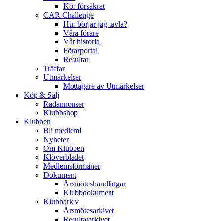
Kör försäkrat
CAR Challenge
Hur börjar jag tävla?
Våra förare
Vår historia
Förarportal
Resultat
Träffar
Utmärkelser
Mottagare av Utmärkelser
Köp & Sälj
Radannonser
Klubbshop
Klubben
Bli medlem!
Nyheter
Om Klubben
Klöverbladet
Medlemsförmåner
Dokument
Årsmöteshandlingar
Klubbdokument
Klubbarkiv
Årsmötesarkivet
Resultatarkivet