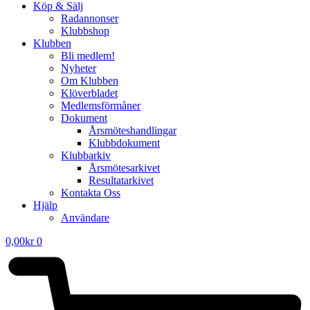
Köp & Sälj
Radannonser
Klubbshop
Klubben
Bli medlem!
Nyheter
Om Klubben
Klöverbladet
Medlemsförmåner
Dokument
Årsmöteshandlingar
Klubbdokument
Klubbarkiv
Årsmötesarkivet
Resultatarkivet
Kontakta Oss
Hjälp
Användare
0,00
kr
0