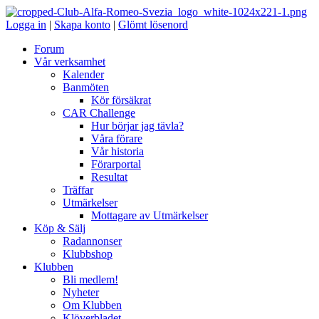
Logga in
|
Skapa konto
|
Glömt lösenord
Forum
Vår verksamhet
Kalender
Banmöten
Kör försäkrat
CAR Challenge
Hur börjar jag tävla?
Våra förare
Vår historia
Förarportal
Resultat
Träffar
Utmärkelser
Mottagare av Utmärkelser
Köp & Sälj
Radannonser
Klubbshop
Klubben
Bli medlem!
Nyheter
Om Klubben
Klöverbladet