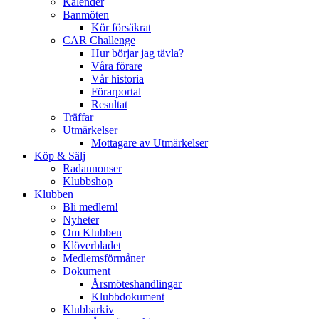
Kalender
Banmöten
Kör försäkrat
CAR Challenge
Hur börjar jag tävla?
Våra förare
Vår historia
Förarportal
Resultat
Träffar
Utmärkelser
Mottagare av Utmärkelser
Köp & Sälj
Radannonser
Klubbshop
Klubben
Bli medlem!
Nyheter
Om Klubben
Klöverbladet
Medlemsförmåner
Dokument
Årsmöteshandlingar
Klubbdokument
Klubbarkiv