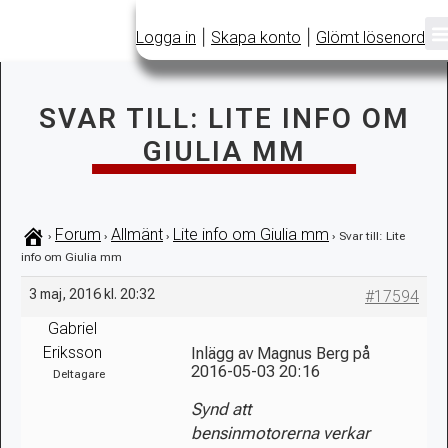
|
|
Logga in
Skapa konto
Glömt lösenord
SVAR TILL: LITE INFO OM
GIULIA MM
Forum
Allmänt
Lite info om Giulia mm
›
›
›
›
Svar till: Lite
info om Giulia mm
3 maj, 2016 kl. 20:32
#17594
Gabriel
Eriksson
Inlägg av Magnus Berg på
2016-05-03 20:16
Deltagare
Synd att
bensinmotorerna verkar