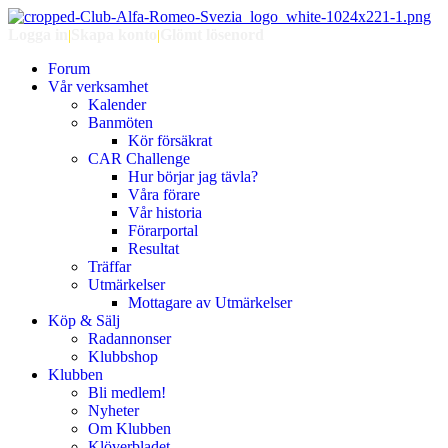
Logga in
|
Skapa konto
|
Glömt lösenord
Forum
Vår verksamhet
Kalender
Banmöten
Kör försäkrat
CAR Challenge
Hur börjar jag tävla?
Våra förare
Vår historia
Förarportal
Resultat
Träffar
Utmärkelser
Mottagare av Utmärkelser
Köp & Sälj
Radannonser
Klubbshop
Klubben
Bli medlem!
Nyheter
Om Klubben
Klöverbladet