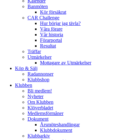
Kalender
Banmöten
Kör försäkrat
CAR Challenge
Hur börjar jag tävla?
Våra förare
Vår historia
Förarportal
Resultat
Träffar
Utmärkelser
Mottagare av Utmärkelser
Köp & Sälj
Radannonser
Klubbshop
Klubben
Bli medlem!
Nyheter
Om Klubben
Klöverbladet
Medlemsförmåner
Dokument
Årsmöteshandlingar
Klubbdokument
Klubbarkiv