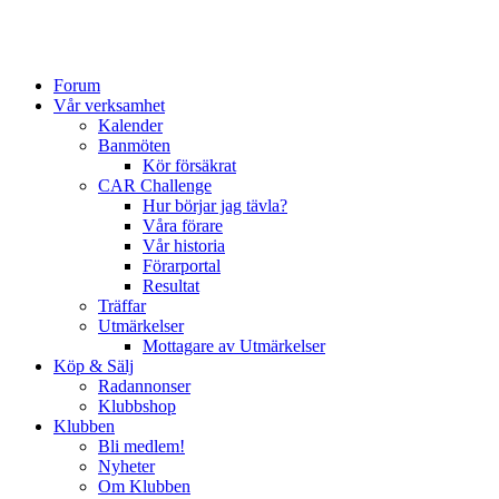
Forum
Vår verksamhet
Kalender
Banmöten
Kör försäkrat
CAR Challenge
Hur börjar jag tävla?
Våra förare
Vår historia
Förarportal
Resultat
Träffar
Utmärkelser
Mottagare av Utmärkelser
Köp & Sälj
Radannonser
Klubbshop
Klubben
Bli medlem!
Nyheter
Om Klubben