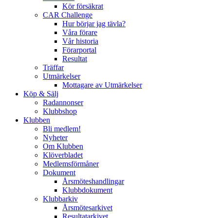
Kör försäkrat
CAR Challenge
Hur börjar jag tävla?
Våra förare
Vår historia
Förarportal
Resultat
Träffar
Utmärkelser
Mottagare av Utmärkelser
Köp & Sälj
Radannonser
Klubbshop
Klubben
Bli medlem!
Nyheter
Om Klubben
Klöverbladet
Medlemsförmåner
Dokument
Årsmöteshandlingar
Klubbdokument
Klubbarkiv
Årsmötesarkivet
Resultatarkivet