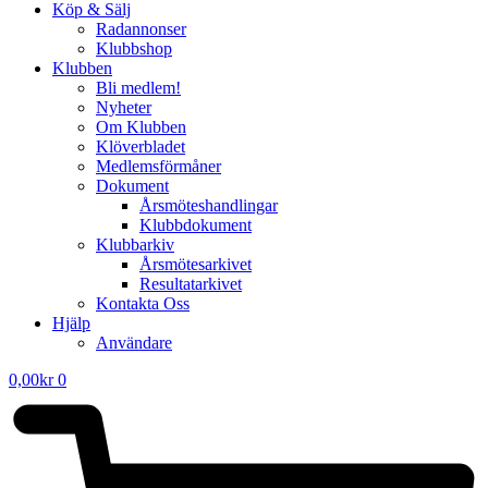
Köp & Sälj
Radannonser
Klubbshop
Klubben
Bli medlem!
Nyheter
Om Klubben
Klöverbladet
Medlemsförmåner
Dokument
Årsmöteshandlingar
Klubbdokument
Klubbarkiv
Årsmötesarkivet
Resultatarkivet
Kontakta Oss
Hjälp
Användare
0,00
kr
0