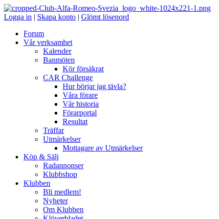
Logga in
|
Skapa konto
|
Glömt lösenord
Forum
Vår verksamhet
Kalender
Banmöten
Kör försäkrat
CAR Challenge
Hur börjar jag tävla?
Våra förare
Vår historia
Förarportal
Resultat
Träffar
Utmärkelser
Mottagare av Utmärkelser
Köp & Sälj
Radannonser
Klubbshop
Klubben
Bli medlem!
Nyheter
Om Klubben
Klöverbladet