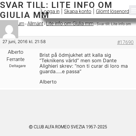
SVAR TILL: LITE INFO OM
|
|
Logga in
Skapa konto
Glömt lösenord
GIULIA MM
Forum
Allmänt
Lite info om Giulia mm
›
›
›
›
Svar till: Lite info om
Giulia mm
27 juni, 2016 kl. 21:58
#17690
Alberto
Brist på ödmjukhet att kalla sig
Ferrante
“Teknikens värld” men som Dante
Alighieri skrev: “non ti curar di loro ma
Deltagare
guarda…..e passa”
Alberto
© CLUB ALFA ROMEO SVEZIA 1957-2025