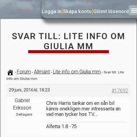
Logga in
|
Skapa konto
|
Glömt lösenord
SVAR TILL: LITE INFO OM
GIULIA MM
Forum
Allmänt
Lite info om Giulia mm
›
›
›
›
Svar till: Lite
info om Giulia mm
29 juni, 2016 kl. 18:23
#17692
Gabriel
Chris Harris tankar om en sån bil
Eriksson
känns onekligen mer intressanta än
vad man tycker hos TV…
Deltagare
Alfetta 1.8 -75