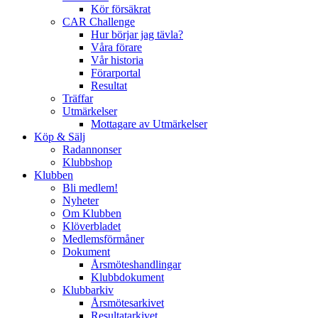
Kör försäkrat
CAR Challenge
Hur börjar jag tävla?
Våra förare
Vår historia
Förarportal
Resultat
Träffar
Utmärkelser
Mottagare av Utmärkelser
Köp & Sälj
Radannonser
Klubbshop
Klubben
Bli medlem!
Nyheter
Om Klubben
Klöverbladet
Medlemsförmåner
Dokument
Årsmöteshandlingar
Klubbdokument
Klubbarkiv
Årsmötesarkivet
Resultatarkivet