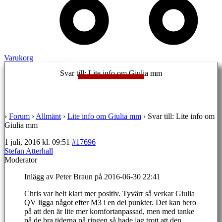
Varukorg
Svar till: Lite info om Giulia mm
›
Forum
›
Allmänt
›
Lite info om Giulia mm
›
Svar till: Lite info om
Giulia mm
1 juli, 2016 kl. 09:51
#17696
Stefan Atterhall
Moderator
Inlägg av Peter Braun på 2016-06-30 22:41
Chris var helt klart mer positiv. Tyvärr så verkar Giulia
QV ligga något efter M3 i en del punkter. Det kan bero
på att den är lite mer komfortanpassad, men med tanke
på de bra tiderna på ringen så hade jag trott att den