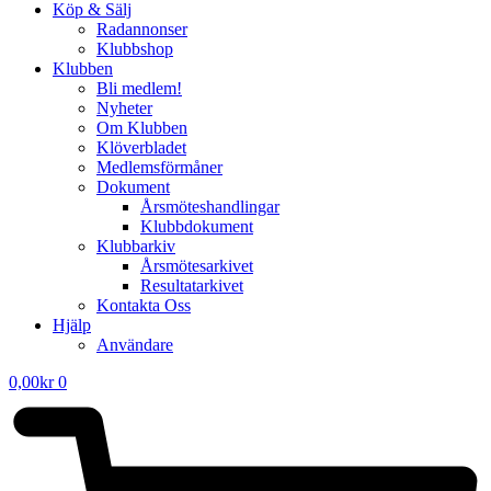
Köp & Sälj
Radannonser
Klubbshop
Klubben
Bli medlem!
Nyheter
Om Klubben
Klöverbladet
Medlemsförmåner
Dokument
Årsmöteshandlingar
Klubbdokument
Klubbarkiv
Årsmötesarkivet
Resultatarkivet
Kontakta Oss
Hjälp
Användare
0,00
kr
0