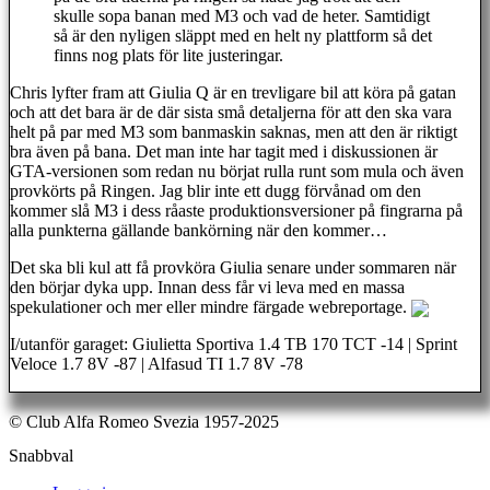
skulle sopa banan med M3 och vad de heter. Samtidigt
så är den nyligen släppt med en helt ny plattform så det
finns nog plats för lite justeringar.
Chris lyfter fram att Giulia Q är en trevligare bil att köra på gatan
och att det bara är de där sista små detaljerna för att den ska vara
helt på par med M3 som banmaskin saknas, men att den är riktigt
bra även på bana. Det man inte har tagit med i diskussionen är
GTA-versionen som redan nu börjat rulla runt som mula och även
provkörts på Ringen. Jag blir inte ett dugg förvånad om den
kommer slå M3 i dess råaste produktionsversioner på fingrarna på
alla punkterna gällande bankörning när den kommer…
Det ska bli kul att få provköra Giulia senare under sommaren när
den börjar dyka upp. Innan dess får vi leva med en massa
spekulationer och mer eller mindre färgade webreportage.
I/utanför garaget: Giulietta Sportiva 1.4 TB 170 TCT -14 | Sprint
Veloce 1.7 8V -87 | Alfasud TI 1.7 8V -78
© Club Alfa Romeo Svezia 1957-2025
Snabbval