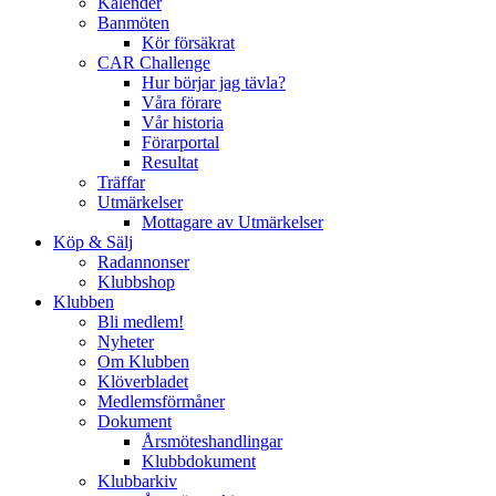
Kalender
Banmöten
Kör försäkrat
CAR Challenge
Hur börjar jag tävla?
Våra förare
Vår historia
Förarportal
Resultat
Träffar
Utmärkelser
Mottagare av Utmärkelser
Köp & Sälj
Radannonser
Klubbshop
Klubben
Bli medlem!
Nyheter
Om Klubben
Klöverbladet
Medlemsförmåner
Dokument
Årsmöteshandlingar
Klubbdokument
Klubbarkiv