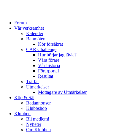
Forum
Vår verksamhet
Kalender
Banmöten
Kör försäkrat
CAR Challenge
Hur börjar jag tävla?
Våra förare
Vår historia
Förarportal
Resultat
Träffar
Utmärkelser
Mottagare av Utmärkelser
Köp & Sälj
Radannonser
Klubbshop
Klubben
Bli medlem!
Nyheter
Om Klubben