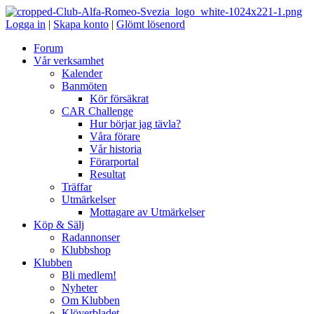
Logga in
|
Skapa konto
|
Glömt lösenord
Forum
Vår verksamhet
Kalender
Banmöten
Kör försäkrat
CAR Challenge
Hur börjar jag tävla?
Våra förare
Vår historia
Förarportal
Resultat
Träffar
Utmärkelser
Mottagare av Utmärkelser
Köp & Sälj
Radannonser
Klubbshop
Klubben
Bli medlem!
Nyheter
Om Klubben
Klöverbladet