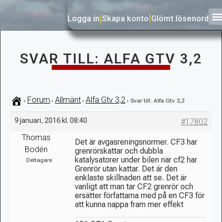
Logga in
|
Skapa konto
|
Glömt lösenord
SVAR TILL: ALFA GTV 3,2
Forum
Allmänt
Alfa Gtv 3,2
›
›
›
›
Svar till: Alfa Gtv 3,2
9 januari, 2016 kl. 08:40
#17802
Thomas
Det är avgasreningsnormer. CF3 har
Bodén
grenrörskattar och dubbla
katalysatorer under bilen när cf2 har
Deltagare
Grenrör utan kattar. Det är den
enklaste skillnaden att se. Det är
vanligt att man tar CF2 grenrör och
ersätter författarna med på en CF3 för
att kunna nappa fram mer effekt