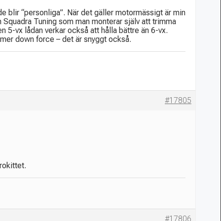
 de blir “personliga”. När det gäller motormässigt är min
ån Squadra Tuning som man monterar själv att trimma
5-vx lådan verkar också att hålla bättre än 6-vx.
h mer down force – det är snyggt också.
#17805
rokittet.
#17806