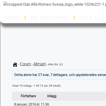
FORUM
VÅR VERKSAMHET
KÖP & SÄLJ
Forum
Allmänt
›
›
›
Alfa Gtv 3,2
Detta ämne har 27 svar, 7 deltagare, och uppdaterades sena
Visar 15 inlägg - 1 till 15 (av 28 totalt)
Författare
Inlägg
8 januari, 2016 kl. 11:36