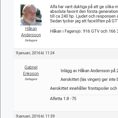
Alfa har varit duktiga på att ge olika
absoluta favorit den första generati
till ca 240 hp. Ljudet och responsen
Sedan tycker jag att faceliften på GT
Håkan
Håkan i Fagersjö: 916 GTV och 166 3
Andersson
Deltagare
9 januari, 2016 kl. 11:24
Gabriel
Inlägg av Håkan Andersson på
Eriksson
Aerokittet (läs vingen) ger int
Deltagare
Aerokittet innehåller frontspoiler och
Alfetta 1.8 -75
9 januari, 2016 kl. 11:39