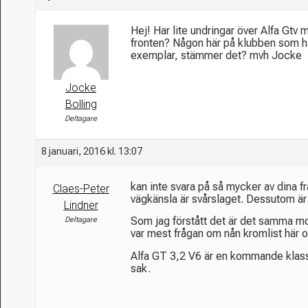
Hej! Har lite undringar över Alfa Gtv
fronten? Någon här på klubben som har 
exemplar, stämmer det? mvh Jocke
Jocke
Bolling
Deltagare
8 januari, 2016 kl. 13:07
kan inte svara på så mycker av dina 
Claes-Peter
vägkänsla är svårslaget. Dessutom är
Lindner
Som jag förstått det är det samma mo
Deltagare
var mest frågan om nån kromlist här o
Alfa GT 3,2 V6 är en kommande klassi
sak.