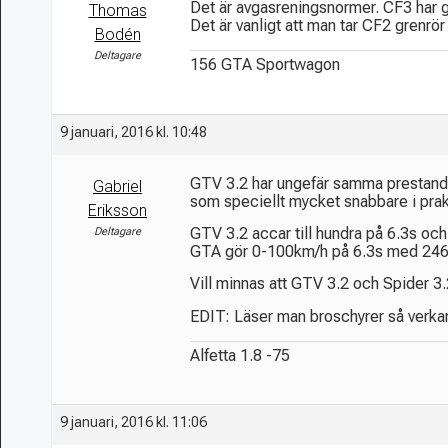
Det är avgasreningsnormer. CF3 har gr
Thomas
Det är vanligt att man tar CF2 grenrö
Bodén
Deltagare
156 GTA Sportwagon
9 januari, 2016 kl. 10:48
GTV 3.2 har ungefär samma prestanda 
Gabriel
som speciellt mycket snabbare i pra
Eriksson
GTV 3.2 accar till hundra på 6.3s o
Deltagare
GTA gör 0-100km/h på 6.3s med 246k
Vill minnas att GTV 3.2 och Spider 3.2
EDIT: Läser man broschyrer så verkar 
Alfetta 1.8 -75
9 januari, 2016 kl. 11:06