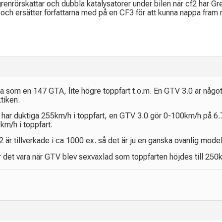
enrörskattar och dubbla katalysatorer under bilen när cf2 har Gren
r och ersätter författarna med på en CF3 för att kunna nappa fram
som en 147 GTA, lite högre toppfart t.o.m. En GTV 3.0 är något 
ktiken.
ch har duktiga 255km/h i toppfart, en GTV 3.0 gör 0-100km/h på
m/h i toppfart.
 är tillverkade i ca 1000 ex. så det är ju en ganska ovanlig model
det vara när GTV blev sexväxlad som toppfarten höjdes till 250km/