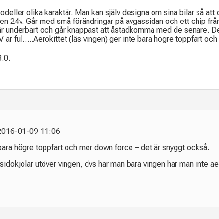
 modeller olika karaktär. Man kan själv designa om sina bilar så att
onen 24v. Går med små förändringar på avgassidan och ett chip fr
 är underbart och går knappast att åstadkomma med de senare. Den 
V är ful…..Aerokittet (läs vingen) ger inte bara högre toppfart oc
.0.
 2016-01-09 11:06
e bara högre toppfart och mer down force – det är snyggt också.
 sidokjolar utöver vingen, dvs har man bara vingen har man inte ae