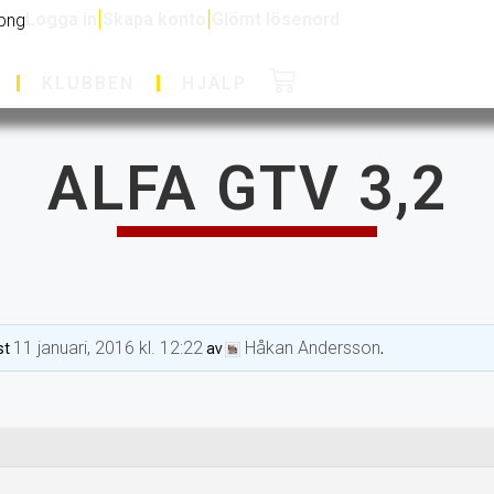
Logga in
|
Skapa konto
|
Glömt lösenord
KLUBBEN
HJÄLP
ALFA GTV 3,2
11 januari, 2016 kl. 12:22
Håkan Andersson
st
av
.