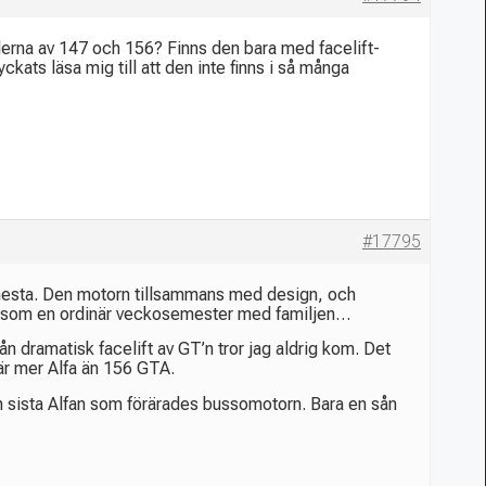
llerna av 147 och 156? Finns den bara med facelift-
kats läsa mig till att den inte finns i så många
#17795
t mesta. Den motorn tillsammans med design, och
tar som en ordinär veckosemester med familjen…
dramatisk facelift av GT’n tror jag aldrig kom. Det
 är mer Alfa än 156 GTA.
en sista Alfan som förärades bussomotorn. Bara en sån