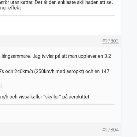
rör utan kattar. Det är den enklaste skillnaden att se.
 mer effekt
#17803
långsammare. Jag tvivlar på att man upplever en 3.2
 6.7s och 240km/h (250km/h med aeropkt) och en 147
l.
h och vissa källor “skyller” på aerokittet.
#17804