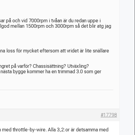
ar på och vid 7000rpm i tvåan är du redan uppe i
fullgod mellan 1500rpm och 3000rpm så det blir atg jag
na loss för mycket eftersom att vridet är lite snällare
ngret på varför? Chassisättning? Utväxling?
itt nästa bygge kommer ha en trimmad 3.0 som ger
#17798
 än med throttle-by-wire. Alla 3,2:or är detsamma med