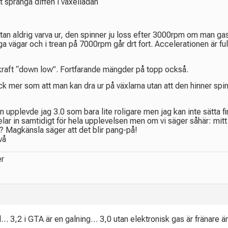
tt spränga diffen i växellådan
tan aldrig varva ur, den spinner ju loss efter 3000rpm om man gas
iga vägar och i trean på 7000rpm går drt fort. Accelerationen är 
 kraft “down low”. Fortfarande mängder på topp också.
dock mer som att man kan dra ur på växlarna utan att den hinner spin
upplevde jag 3.0 som bara lite roligare men jag kan inte sätta fi
elar in samtidigt för hela upplevelsen men om vi säger såhär: m
? Magkänsla säger att det blir pang-på!
två
er
roll… 3,2 i GTA är en galning… 3,0 utan elektronisk gas är fränare