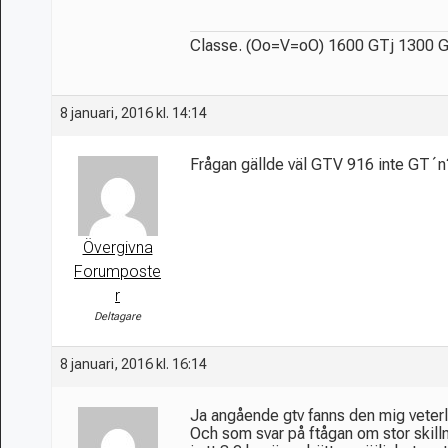
Classe. (Oo=V=oO) 1600 GTj 1300 
8 januari, 2016 kl. 14:14
Frågan gällde väl GTV 916 inte GT´n
Övergivna
Forumposte
r
Deltagare
8 januari, 2016 kl. 16:14
Ja angående gtv fanns den mig veterl
Och som svar på ftågan om stor skilln