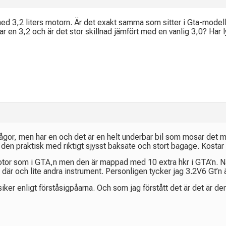
 med 3,2 liters motorn. Är det exakt samma som sitter i Gta-mode
en 3,2 och är det stor skillnad jämfört med en vanlig 3,0? Har lyc
frågor, men har en och det är en helt underbar bil som mosar de
 den praktisk med riktigt sjysst baksäte och stort bagage. Kos
tor som i GTA,n men den är mappad med 10 extra hkr i GTA’n. Nån 
 där och lite andra instrument. Personligen tycker jag 3.2V6 Gt’n
ker enligt förståsigpåarna. Och som jag förstått det är det är d