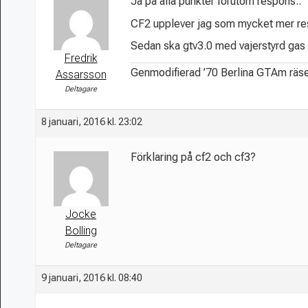
Ja på alla punkter förutom respons..
CF2 upplever jag som mycket mer re
Sedan ska gtv3.0 med vajerstyrd gas 
Fredrik
Genmodifierad ’70 Berlina GTAm räs
Assarsson
Deltagare
8 januari, 2016 kl. 23:02
Förklaring på cf2 och cf3?
Jocke
Bolling
Deltagare
9 januari, 2016 kl. 08:40