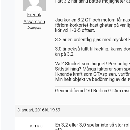
i att 3.2 har ännu bättre möjligheter a
Fredrik
Jag kör en 3.2 GT och motorn får näs
Assarsson
förlora-körkortet-hastigheter på vanl
Deltagare
kör vxl 1-3-5 oftast.
3.2 är en ordentlig pjäs med mycket
3.0 är också fullt tillräcklig, känns 
än på 3.2
Val? Stucket som hugget! Personligen 
Sittställning? Många faktorer som sp
liknande kraft som GTAspisen, varför
Min helt objektiva bedömning av de 
Genmodifierad ’70 Berlina GTAm räs
8 januari, 2016 kl. 19:59
En 3,2 eller 3,0 spelar inte så stor 
Thomas