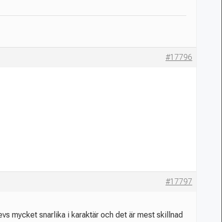
#17796
#17797
vs mycket snarlika i karaktär och det är mest skillnad