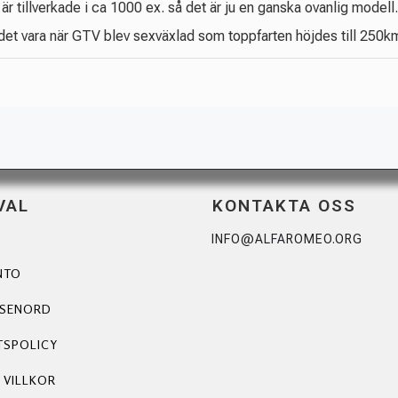
är tillverkade i ca 1000 ex. så det är ju en ganska ovanlig modell.
et vara när GTV blev sexväxlad som toppfarten höjdes till 250km/h
VAL
KONTAKTA OSS
INFO@ALFAROMEO.ORG
NTO
ÖSENORD
TSPOLICY
 VILLKOR