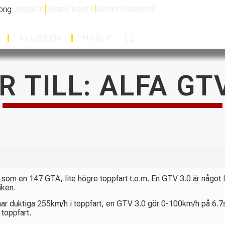
Logga in
|
Skapa konto
|
Glömt lösenord
KLUBBEN
HJÄLP
R TILL: ALFA GTV
om en 147 GTA, lite högre toppfart t.o.m. En GTV 3.0 är något l
iken.
h har duktiga 255km/h i toppfart, en GTV 3.0 gör 0-100km/h på 
toppfart.