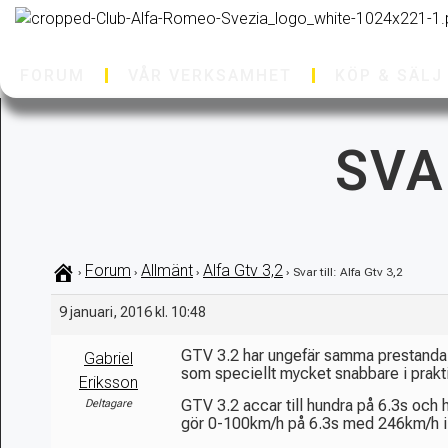
FORUM
VÅR VERKSAMHET
KÖP & SÄLJ
SVA
Forum
Allmänt
Alfa Gtv 3,2
›
›
›
›
Svar till: Alfa Gtv 3,2
9 januari, 2016 kl. 10:48
GTV 3.2 har ungefär samma prestanda s
Gabriel
som speciellt mycket snabbare i prakt
Eriksson
GTV 3.2 accar till hundra på 6.3s oc
Deltagare
gör 0-100km/h på 6.3s med 246km/h i 