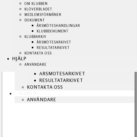
KLUBBSHOP
OM KLUBBEN
OM KLUBBEN
KLUBBEN
KLÖVERBLADET
KLÖVERBLADET
BLI MEDLEM!
MEDLEMSFÖRMÅNER
MEDLEMSFÖRMÅNER
NYHETER
DOKUMENT
DOKUMENT
OM KLUBBEN
ÅRSMÖTESHANDLINGAR
ÅRSMÖTESHANDLINGAR
KLUBBDOKUMENT
KLUBBDOKUMENT
KLÖVERBLADET
KLUBBARKIV
KLUBBARKIV
MEDLEMSFÖRMÅNER
ÅRSMÖTESARKIVET
ÅRSMÖTESARKIVET
DOKUMENT
RESULTATARKIVET
RESULTATARKIVET
ÅRSMÖTESHANDLINGAR
KONTAKTA OSS
KONTAKTA OSS
HJÄLP
HJÄLP
KLUBBDOKUMENT
ANVÄNDARE
ANVÄNDARE
KLUBBARKIV
ÅRSMÖTESARKIVET
RESULTATARKIVET
KONTAKTA OSS
HJÄLP
ANVÄNDARE