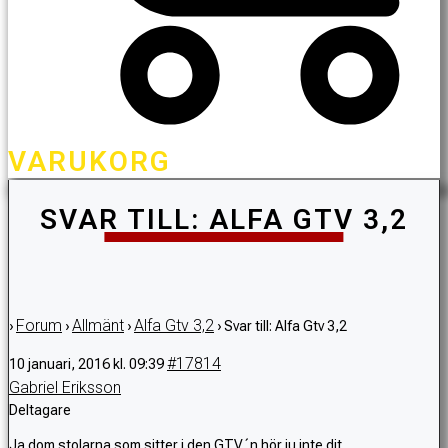
VARUKORG
SVAR TILL: ALFA GTV 3,2
Forum
Allmänt
Alfa Gtv 3,2
›
›
›
›
Svar till: Alfa Gtv 3,2
#17814
10 januari, 2016 kl. 09:39
Gabriel Eriksson
Deltagare
Ja dom stolarna som sitter i den GTV´n hör ju inte dit.