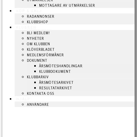
UTMÄRKELSER
MOTTAGARE AV UTMÄRKELSER
KÖP & SÄLJ
RADANNONSER
KLUBBSHOP
KLUBBEN
BLI MEDLEM!
NYHETER
OM KLUBBEN
KLÖVERBLADET
MEDLEMSFÖRMÅNER
DOKUMENT
ÅRSMÖTESHANDLINGAR
KLUBBDOKUMENT
KLUBBARKIV
ÅRSMÖTESARKIVET
RESULTATARKIVET
KONTAKTA OSS
HJÄLP
ANVÄNDARE