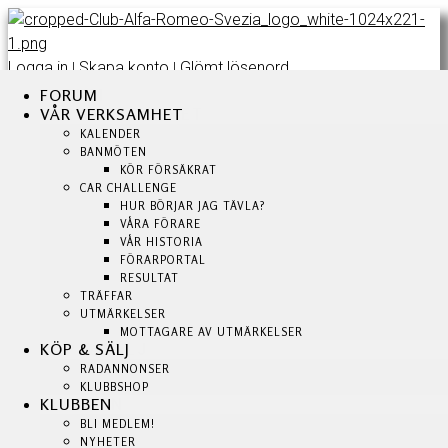
Logga in
Skapa konto
Glömt lösenord
|
|
FORUM
FORUM
FORUM
VÅR VERKSAMHET
VÅR VERKSAMHET
VÅR VERKSAMHET
KALENDER
KALENDER
KALENDER
BANMÖTEN
BANMÖTEN
BANMÖTEN
KÖR FÖRSÄKRAT
KÖR FÖRSÄKRAT
KÖR FÖRSÄKRAT
CAR CHALLENGE
CAR CHALLENGE
HUR BÖRJAR JAG TÄVLA?
HUR BÖRJAR JAG TÄVLA?
CAR CHALLENGE
VÅRA FÖRARE
VÅRA FÖRARE
HUR BÖRJAR JAG TÄVLA?
VÅR HISTORIA
VÅR HISTORIA
VÅRA FÖRARE
FÖRARPORTAL
FÖRARPORTAL
VÅR HISTORIA
RESULTAT
RESULTAT
TRÄFFAR
TRÄFFAR
FÖRARPORTAL
UTMÄRKELSER
UTMÄRKELSER
RESULTAT
MOTTAGARE AV UTMÄRKELSER
MOTTAGARE AV UTMÄRKELSER
TRÄFFAR
KÖP & SÄLJ
KÖP & SÄLJ
UTMÄRKELSER
RADANNONSER
RADANNONSER
MOTTAGARE AV UTMÄRKELSER
KLUBBSHOP
KLUBBSHOP
KLUBBEN
KLUBBEN
KÖP & SÄLJ
BLI MEDLEM!
BLI MEDLEM!
RADANNONSER
NYHETER
NYHETER