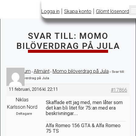
|
|
Logga in
Skapa konto
Glömt lösenord
SVAR TILL: MOMO
BILÖVERDRAG PÅ JULA
Forum
Allmänt
Momo bilöverdrag på Jula
›
›
›
›
Svar till:
Momo bilöverdrag på Jula
11 februari, 2016 kl. 22:11
#17866
Niklas
Skaffade ett jag med, men låter som
Karlsson Nord
det kan bli litet för 75:an med era
beskrivningar…
Deltagare
Alfa Romeo 156 GTA & Alfa Romeo
75 TS