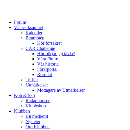
Forum
Vår verksamhet
Kalender
Banmöten
Kör försäkrat
CAR Challenge
Hur börjar jag tävla?
Våra förare
Vår historia
Förarportal
Resultat
Träffar
Utmärkelser
Mottagare av Utmärkelser
Köp & Sälj
Radannonser
Klubbshop
Klubben
Bli medlem!
Nyheter
Om Klubben