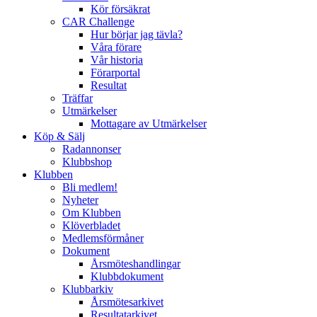
Kör försäkrat
CAR Challenge
Hur börjar jag tävla?
Våra förare
Vår historia
Förarportal
Resultat
Träffar
Utmärkelser
Mottagare av Utmärkelser
Köp & Sälj
Radannonser
Klubbshop
Klubben
Bli medlem!
Nyheter
Om Klubben
Klöverbladet
Medlemsförmåner
Dokument
Årsmöteshandlingar
Klubbdokument
Klubbarkiv
Årsmötesarkivet
Resultatarkivet