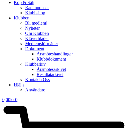
Köp & Sälj
Radannonser
Klubbshop
Klubben
Bli medlem!
Nyheter
Om Klubben
Klöverbladet
Medlemsförmåner
Dokument
Årsmöteshandlingar
Klubbdokument
Klubbarkiv
Årsmötesarkivet
Resultatarkivet
Kontakta Oss
Hjälp
Användare
0,00
kr
0