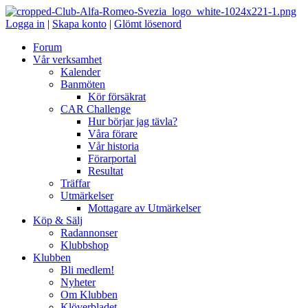
Logga in
|
Skapa konto
|
Glömt lösenord
Forum
Vår verksamhet
Kalender
Banmöten
Kör försäkrat
CAR Challenge
Hur börjar jag tävla?
Våra förare
Vår historia
Förarportal
Resultat
Träffar
Utmärkelser
Mottagare av Utmärkelser
Köp & Sälj
Radannonser
Klubbshop
Klubben
Bli medlem!
Nyheter
Om Klubben
Klöverbladet