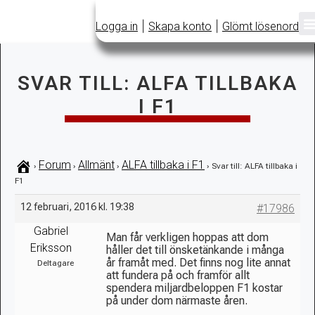
|
|
Logga in
Skapa konto
Glömt lösenord
SVAR TILL: ALFA TILLBAKA
I F1
Forum
Allmänt
ALFA tillbaka i F1
›
›
›
›
Svar till: ALFA tillbaka i
F1
12 februari, 2016 kl. 19:38
#17986
Gabriel
Man får verkligen hoppas att dom
Eriksson
håller det till önsketänkande i många
år framåt med. Det finns nog lite annat
Deltagare
att fundera på och framför allt
spendera miljardbeloppen F1 kostar
på under dom närmaste åren.