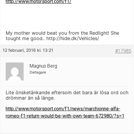
http://www.motorsport.com/f1/
My mother would beat you from the Redlight! She
tought me good.. http://hide.dk/Vehicles/
12 februari, 2016 kl. 13:21
#17985
Magnus Berg
Deltagare
Lite önsketänkande eftersom det bara är lösa ord och
drömmar än så länge.
http://www.motorsport.com/f1/news/marchionne-alfa-
romeo-f1-return-would-be-with-own-team-672980/?s=1