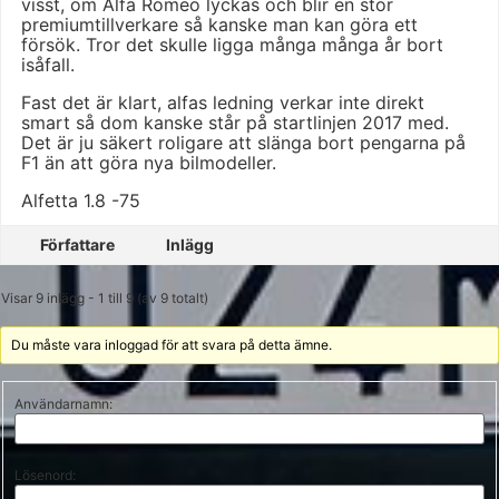
visst, om Alfa Romeo lyckas och blir en stor
premiumtillverkare så kanske man kan göra ett
försök. Tror det skulle ligga många många år bort
isåfall.
Fast det är klart, alfas ledning verkar inte direkt
smart så dom kanske står på startlinjen 2017 med.
Det är ju säkert roligare att slänga bort pengarna på
F1 än att göra nya bilmodeller.
Alfetta 1.8 -75
Författare
Inlägg
Visar 9 inlägg - 1 till 9 (av 9 totalt)
Du måste vara inloggad för att svara på detta ämne.
Användarnamn:
Lösenord: