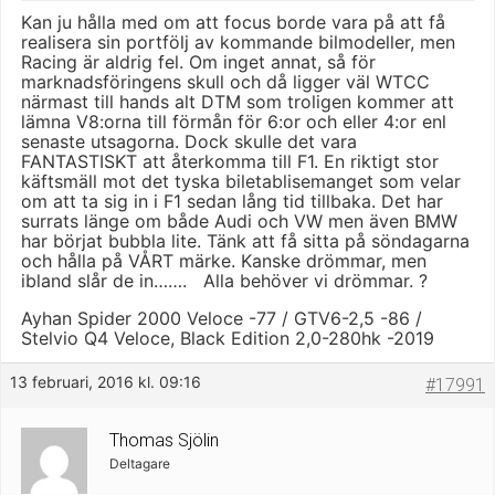
Kan ju hålla med om att focus borde vara på att få
realisera sin portfölj av kommande bilmodeller, men
Racing är aldrig fel. Om inget annat, så för
marknadsföringens skull och då ligger väl WTCC
närmast till hands alt DTM som troligen kommer att
lämna V8:orna till förmån för 6:or och eller 4:or enl
senaste utsagorna. Dock skulle det vara
FANTASTISKT att återkomma till F1. En riktigt stor
käftsmäll mot det tyska biletablisemanget som velar
om att ta sig in i F1 sedan lång tid tillbaka. Det har
surrats länge om både Audi och VW men även BMW
har börjat bubbla lite. Tänk att få sitta på söndagarna
och hålla på VÅRT märke. Kanske drömmar, men
ibland slår de in……. Alla behöver vi drömmar. ?
Ayhan Spider 2000 Veloce -77 / GTV6-2,5 -86 /
Stelvio Q4 Veloce, Black Edition 2,0-280hk -2019
13 februari, 2016 kl. 09:16
#17991
Thomas Sjölin
Deltagare