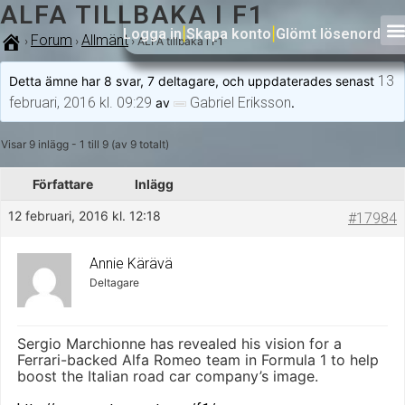
ALFA TILLBAKA I F1
Logga in
|
Skapa konto
|
Glömt lösenord
Forum
Allmänt
›
›
›
ALFA tillbaka i F1
13
Detta ämne har 8 svar, 7 deltagare, och uppdaterades senast
februari, 2016 kl. 09:29
Gabriel Eriksson
av
.
Visar 9 inlägg - 1 till 9 (av 9 totalt)
Författare
Inlägg
12 februari, 2016 kl. 12:18
#17984
Annie Kärävä
Deltagare
Sergio Marchionne has revealed his vision for a
Ferrari-backed Alfa Romeo team in Formula 1 to help
boost the Italian road car company’s image.