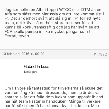
Jag ser hellre en Alfa i topp i WTCC eller DTM än en
Alfa som slåss med Marussia om att inte komma sist i
F1. Det är oerhört svårt att slå sig in i F1 för ett nytt
team, det krävs så oerhört stora resurser för att
kunna bli konkurrenskraftig och jag har svårt se att
FCA skulle pumpa in lika mycket pengar som till
Ferrari, tyvärr.
13 februari, 2016 kl. 09:29
#17992
Gabriel Eriksson
Deltagare
Om F1 vore så fantastisk för tillverkarna så skulle det
vara en lång kö med intresserade, men nu är det väl
snarare svårt att fylla dom luckor som uppstår ibland
när nåt team kastar in handduken. Många tillverkare
har försökt men få har stannat kvar i cirkusen. Men