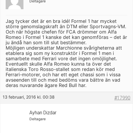
Deltagare
Jag tycker det är en bra idé! Formel 1 har mycket
större genomslagskraft än DTM eller Sportvagns-VM.
Och när högste chefen för FCA drömmer om Alfa
Romeo i Formel 1 kanske det kan genomföras – det är
ju ändå han som till slut bestämmer.
Möjligen underskattar Marchionne svårigheterna att
etablera sig som ny konstruktör i Formel 1 men i
samarbete med Ferrari vore det ingen omöjlighet.
Eventuellt skulle Alfa Romeo kunna ta över det
italienska Toro Rosso-stallet som redan kör med
Ferrari-motorer, och har ett eget chassi som i vissa
avseenden till och med bedöms vara bättre än vad
deras nuvarande ägare Red Bull har.
13 februari, 2016 kl. 00:38
#17990
Ayhan Dizdar
Deltagare