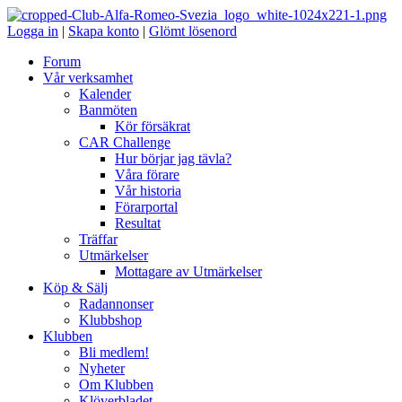
Logga in
|
Skapa konto
|
Glömt lösenord
Forum
Vår verksamhet
Kalender
Banmöten
Kör försäkrat
CAR Challenge
Hur börjar jag tävla?
Våra förare
Vår historia
Förarportal
Resultat
Träffar
Utmärkelser
Mottagare av Utmärkelser
Köp & Sälj
Radannonser
Klubbshop
Klubben
Bli medlem!
Nyheter
Om Klubben
Klöverbladet