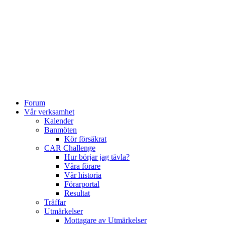
Forum
Vår verksamhet
Kalender
Banmöten
Kör försäkrat
CAR Challenge
Hur börjar jag tävla?
Våra förare
Vår historia
Förarportal
Resultat
Träffar
Utmärkelser
Mottagare av Utmärkelser