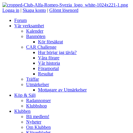
Logga in
|
Skapa konto
|
Glömt lösenord
Forum
Vår verksamhet
Kalender
Banmöten
Kör försäkrat
CAR Challenge
Hur börjar jag tävla?
Våra förare
Vår historia
Förarportal
Resultat
Träffar
Utmärkelser
Mottagare av Utmärkelser
Köp & Sälj
Radannonser
Klubbshop
Klubben
Bli medlem!
Nyheter
Om Klubben
Klöverbladet