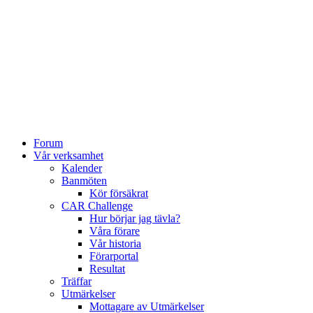
Forum
Vår verksamhet
Kalender
Banmöten
Kör försäkrat
CAR Challenge
Hur börjar jag tävla?
Våra förare
Vår historia
Förarportal
Resultat
Träffar
Utmärkelser
Mottagare av Utmärkelser