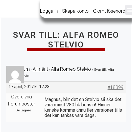
|
|
Logga in
Skapa konto
Glömt lösenord
SVAR TILL: ALFA ROMEO
STELVIO
Forum
Allmänt
Alfa Romeo Stelvio
›
›
›
›
Svar till: Alfa
Romeo Stelvio
17 april, 2017 kl. 17:28
#18399
Övergivna
Magnus, blir det en Stelvio så ska det
Forumposter
vara minst 280 hk bensin! Hinner
kanske komma ännu fler versioner tills
Deltagare
det kan tänkas vara dags.