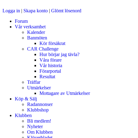
Logga in
|
Skapa konto
|
Glömt lösenord
Forum
Vår verksamhet
Kalender
Banmöten
Kör försäkrat
CAR Challenge
Hur börjar jag tävla?
Våra förare
Vår historia
Förarportal
Resultat
Träffar
Utmärkelser
Mottagare av Utmärkelser
Köp & Sälj
Radannonser
Klubbshop
Klubben
Bli medlem!
Nyheter
Om Klubben
Klöverbladet