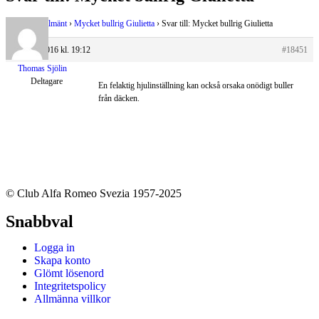
›
Forum
›
Allmänt
›
Mycket bullrig Giulietta
›
Svar till: Mycket bullrig Giulietta
15 april, 2016 kl. 19:12
#18451
Thomas Sjölin
Deltagare
En felaktig hjulinställning kan också orsaka onödigt buller
från däcken.
© Club Alfa Romeo Svezia 1957-2025
Snabbval
Logga in
Skapa konto
Glömt lösenord
Integritetspolicy
Allmänna villkor