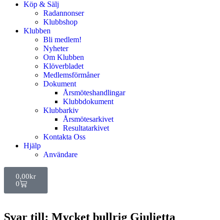
Köp & Sälj
Radannonser
Klubbshop
Klubben
Bli medlem!
Nyheter
Om Klubben
Klöverbladet
Medlemsförmåner
Dokument
Årsmöteshandlingar
Klubbdokument
Klubbarkiv
Årsmötesarkivet
Resultatarkivet
Kontakta Oss
Hjälp
Användare
0,00
kr
0
Svar till: Mycket bullrig Giulietta