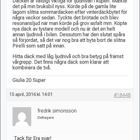
Däcken är väldigt viktiga för ljudnivån i kupén. Märkte
det på min bruksbil nyss. Körde på de gamla lite
lagom slitna sommardäcken efter vinterdäckbytet för
några veckor sedan. Tyckte det brötade och blev
resonansljud när man körde på grov asfalt mm. Köpte
nya däck av tystare modell och nu är det en helt
annan ljudnivå i bilen. Dessutom har den slutat spåra
så förjordat, så det var nog bra att byta bort de slitna
Pirelli som satt på innan.
Hitta däck med låg ljudnivå och bra betyg på främst
vårgrepp. Det finns några däck som klarar att
kombinera de två.
Giulia 20 Super
15 april, 2016 kl. 14:01
#18448
fredrik simonsson
Deltagare
Tack för Era svar!