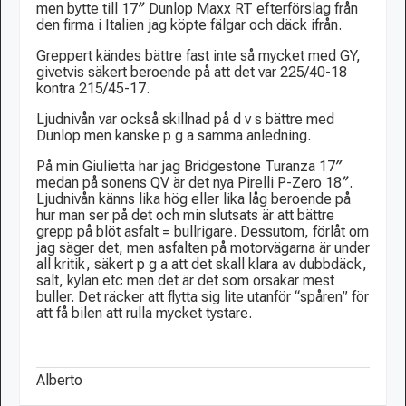
men bytte till 17″ Dunlop Maxx RT efterförslag från
den firma i Italien jag köpte fälgar och däck ifrån.
Greppert kändes bättre fast inte så mycket med GY,
givetvis säkert beroende på att det var 225/40-18
kontra 215/45-17.
Ljudnivån var också skillnad på d v s bättre med
Dunlop men kanske p g a samma anledning.
På min Giulietta har jag Bridgestone Turanza 17″
medan på sonens QV är det nya Pirelli P-Zero 18″.
Ljudnivån känns lika hög eller lika låg beroende på
hur man ser på det och min slutsats är att bättre
grepp på blöt asfalt = bullrigare. Dessutom, förlåt om
jag säger det, men asfalten på motorvägarna är under
all kritik, säkert p g a att det skall klara av dubbdäck,
salt, kylan etc men det är det som orsakar mest
buller. Det räcker att flytta sig lite utanför “spåren” för
att få bilen att rulla mycket tystare.
Alberto