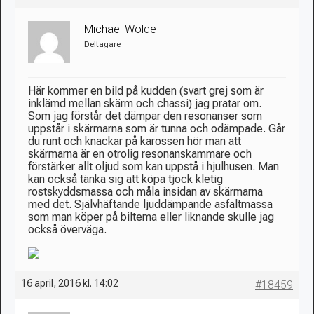
Michael Wolde
Deltagare
Här kommer en bild på kudden (svart grej som är
inklämd mellan skärm och chassi) jag pratar om.
Som jag förstår det dämpar den resonanser som
uppstår i skärmarna som är tunna och odämpade. Går
du runt och knackar på karossen hör man att
skärmarna är en otrolig resonanskammare och
förstärker allt oljud som kan uppstå i hjulhusen. Man
kan också tänka sig att köpa tjock kletig
rostskyddsmassa och måla insidan av skärmarna
med det. Självhäftande ljuddämpande asfaltmassa
som man köper på biltema eller liknande skulle jag
också överväga.
16 april, 2016 kl. 14:02
#18459