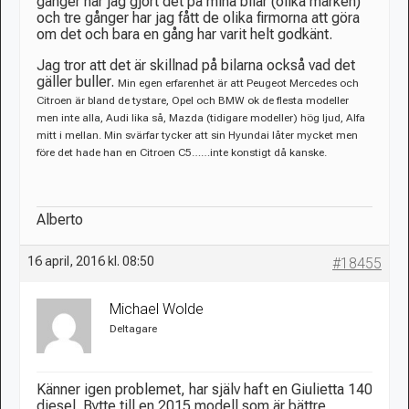
gånger har jag gjort det på mina bilar (olika märken)
och tre gånger har jag fått de olika firmorna att göra
om det och bara en gång har varit helt godkänt.
Jag tror att det är skillnad på bilarna också vad det
gäller buller.
Min egen erfarenhet är att Peugeot Mercedes och
Citroen är bland de tystare, Opel och BMW ok de flesta modeller
men inte alla, Audi lika så, Mazda (tidigare modeller) hög ljud, Alfa
mitt i mellan. Min svärfar tycker att sin Hyundai låter mycket men
före det hade han en Citroen C5……inte konstigt då kanske.
Alberto
16 april, 2016 kl. 08:50
#18455
Michael Wolde
Deltagare
Känner igen problemet, har själv haft en Giulietta 140
diesel. Bytte till en 2015 modell som är bättre