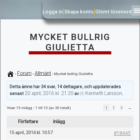
Logga in
|
Skapa konto
|
Glömt lösenord
MYCKET BULLRIG
GIULIETTA
Forum
Allmänt
›
›
›
Mycket bullrig Giulietta
Detta ämne har 34 svar, 14 deltagare, och uppdaterades
20 april, 2016 kl. 21:20
Kenneth Larsson
senast
av
.
Visar 15 inlägg - 1 till 15 (av 35 totalt)
1
2
3
→
Författare
Inlägg
15 april, 2016 kl. 10:57
#18445