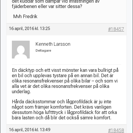
det kuddar som dämpar vid infästningen av
fjäderbenen eller var sitter dessa?
Mvh Fredrik
16 april, 2016 kl. 13:25
#18457
Kenneth Larsson
Deltagare
En däcktyp och ett visst mönster kan vara bullrigt på
en bil och upplevas tystare på en annan bil. Det är
olika resonansfrekvenser på olika bilar – och som vi
alla vet är det olika resonansfrekvenser på olika
underlag.
Hårda däcksstommar och lågprofildäck är ju inte
något som främjer komforten. Det krävs vanligen
dessutom höga luftttryck i lågprofildäck för att orka
bära lasten och då blir det också sämre komfort.
16 april, 2016 kl. 13:49
#18458