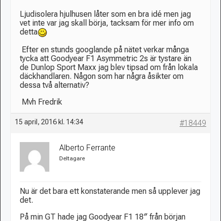
Ljudisolera hjulhusen låter som en bra idé men jag
vet inte var jag skall börja, tacksam för mer info om
detta
Efter en stunds googlande på nätet verkar många
tycka att Goodyear F1 Asymmetric 2s är tystare än
de Dunlop Sport Maxx jag blev tipsad om från lokala
däckhandlaren. Någon som har några åsikter om
dessa två alternativ?
Mvh Fredrik
15 april, 2016 kl. 14:34
#18449
Alberto Ferrante
Deltagare
Nu är det bara ett konstaterande men så upplever jag
det.
På min GT hade jag Goodyear F1 18″ från början