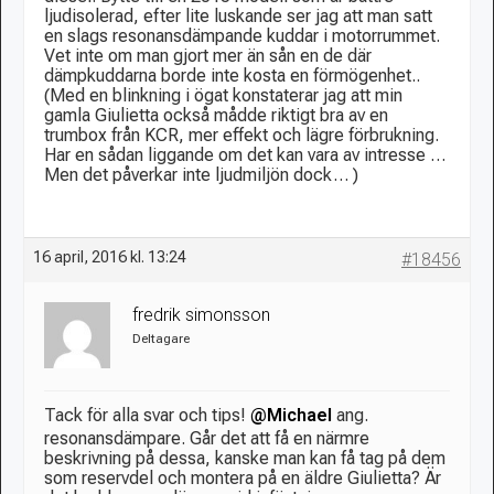
ljudisolerad, efter lite luskande ser jag att man satt
en slags resonansdämpande kuddar i motorrummet.
Vet inte om man gjort mer än sån en de där
dämpkuddarna borde inte kosta en förmögenhet..
(Med en blinkning i ögat konstaterar jag att min
gamla Giulietta också mådde riktigt bra av en
trumbox från KCR, mer effekt och lägre förbrukning.
Har en sådan liggande om det kan vara av intresse …
Men det påverkar inte ljudmiljön dock…
)
16 april, 2016 kl. 13:24
#18456
fredrik simonsson
Deltagare
Tack för alla svar och tips!
@Michael
ang.
resonansdämpare. Går det att få en närmre
beskrivning på dessa, kanske man kan få tag på dem
som reservdel och montera på en äldre Giulietta? Är