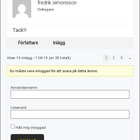
fredrik simonsson
Deltagare
Tack!!
Författare
Inlägg
Visar 15 inlägg - 1 till 15 (av 35 totalt)
1
2
3
→
Du måste vara inloggad för att svara på detta ämne.
Användarnamn:
Lösenord:
Håll mig inloggad