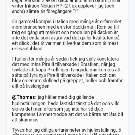
säga. Version 2 av ett däck är inte alltid bättre, mina
vinter friktion Nokian HP r2 t ex upplever jag (och
andra) sämre än föregångare “r”.
En gammal kompis i Italien med många år erfarenhet
inom branschen med en stor däckfirma i Rom sa till
mig en gång att märket och modellen på däcken är
inte det enda som avgör vad det gäller kvaliteten på
ett däck, det är var man tillverkar dem som är mest
relevant ibland.
I Italien för många år sedan fick jag själv konstatera
det med mina Pirelli tillverkade i Brasilien, när jag
tvivlade att köpa Pirelli igen tvingade min kompis att
sätta på fyra nya Pirelli tillverkade i Italien och det
blev en enorm skillnad på greppet, buller och framför
allt på livslängden.
@Thomas
: jag håller med dig gällande
hjulinställningen, hade faktiskt tänkt på det och ville
skriva det men eftersom jag inte har så djup
kompetens i ämnet trodde att det va bättre att låta bli
att skämmas
Tyvärr har jag dåliga erfarenheter av hjulinställning, 5