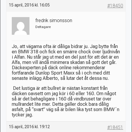
15 april, 2016 kl. 16:05
#18450
fredrik simonsson
Deltagare
Jo, att vägarna ofta är dåliga bidrar ju. Jag bytte från
en BMW 318 och fick en smärre chock över ljudnivån
i Alfan. Nu står jag ut med en del just för att det är en
Alfa, men vill ändå minimera skadan så gott det går.
Däckexperten på däck online rekommenderar
fortfarande Dunlop Sport Maxx så i och med ditt
senaste inlägg Alberto, så lutar det åt dessa nu.
Det lustiga är att bullret är nästan konstant från
däcken oavsett om jag kör i 60 eller 160. Om något
så är det behagligare i 160 då vindbruset tar över
mullrandet lite mer. Detta gäller dock bara dålig
asfalt, på “svart” väg så är bilen lika tyst som BMW´n
tycker jag.
15 april, 2016 kl. 19:12
#18451