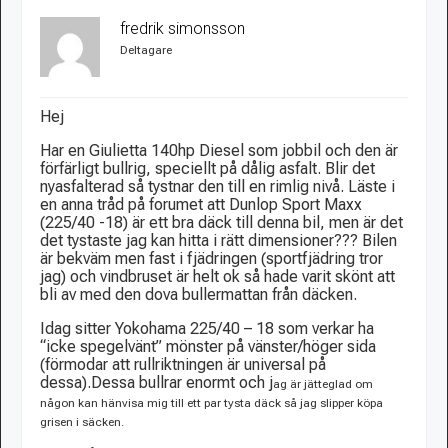
fredrik simonsson
Deltagare
Hej
Har en Giulietta 140hp Diesel som jobbil och den är
förfärligt bullrig, speciellt på dålig asfalt. Blir det
nyasfalterad så tystnar den till en rimlig nivå. Läste i
en anna tråd på forumet att Dunlop Sport Maxx
(225/40 -18) är ett bra däck till denna bil, men är det
det tystaste jag kan hitta i rätt dimensioner??? Bilen
är bekväm men fast i fjädringen (sportfjädring tror
jag) och vindbruset är helt ok så hade varit skönt att
bli av med den dova bullermattan från däcken.
Idag sitter Yokohama 225/40 – 18 som verkar ha
“icke spegelvänt” mönster på vänster/höger sida
(förmodar att rullriktningen är universal på
dessa).Dessa bullrar enormt och j
ag är jätteglad om
någon kan hänvisa mig till ett par tysta däck så jag slipper köpa
grisen i säcken.