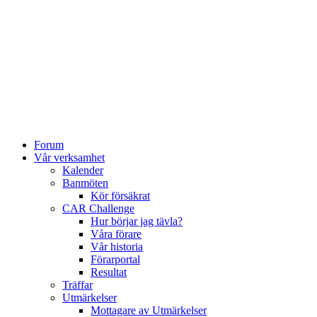
Forum
Vår verksamhet
Kalender
Banmöten
Kör försäkrat
CAR Challenge
Hur börjar jag tävla?
Våra förare
Vår historia
Förarportal
Resultat
Träffar
Utmärkelser
Mottagare av Utmärkelser