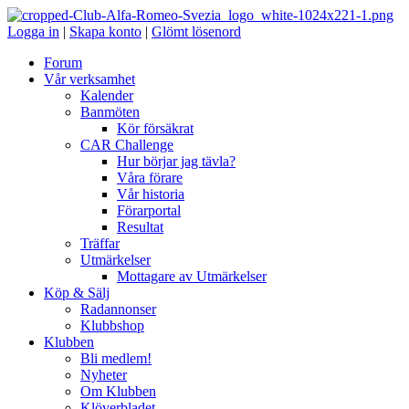
Logga in
|
Skapa konto
|
Glömt lösenord
Forum
Vår verksamhet
Kalender
Banmöten
Kör försäkrat
CAR Challenge
Hur börjar jag tävla?
Våra förare
Vår historia
Förarportal
Resultat
Träffar
Utmärkelser
Mottagare av Utmärkelser
Köp & Sälj
Radannonser
Klubbshop
Klubben
Bli medlem!
Nyheter
Om Klubben
Klöverbladet