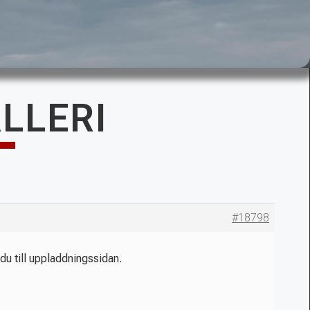
ALLERI
#18798
 du till uppladdningssidan.