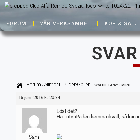
FORUM
VÅR VERKSAMHET
KÖP & SÄLJ
SVAR 
Forum
Allmänt
Bilder-Galleri
›
›
›
›
Svar till: Bilder-Galleri
15 juni, 2016 kl. 20:34
Löst det?
Har inte iPaden hemma ikväll, så kan in
Sam