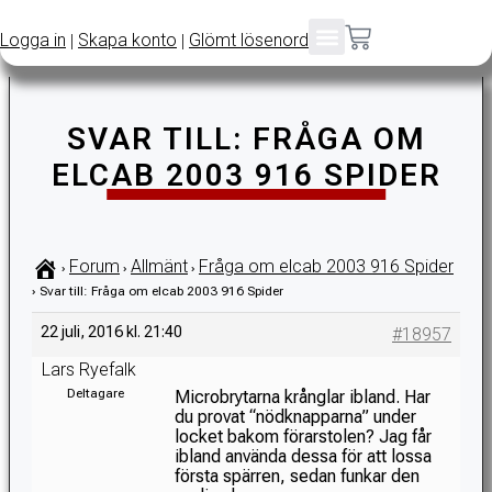
Logga in
Skapa konto
Glömt lösenord
|
|
SVAR TILL: FRÅGA OM
ELCAB 2003 916 SPIDER
Forum
Allmänt
Fråga om elcab 2003 916 Spider
›
›
›
›
Svar till: Fråga om elcab 2003 916 Spider
22 juli, 2016 kl. 21:40
#18957
Lars Ryefalk
Deltagare
Microbrytarna krånglar ibland. Har
du provat “nödknapparna” under
locket bakom förarstolen? Jag får
ibland använda dessa för att lossa
första spärren, sedan funkar den